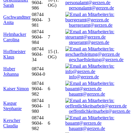
9604-
Sarah
OG)
986
personalamt@gerzen.de
08744
Gschwandtner
9604-
3
Anita
981
buergeramt@gerzen.de
08744
Helmhacker
9604-
7
Carolina
984
steueramt@gerzen.de
08744
Hoffmeister
15 (1.
9604-
Klaus
OG)
34
geschaeftsleitung@gerzen.de
Huber
08744
Johanna
9604-0
info@gerzen.de
08744
Kaiser Simon
9604-
6
982
bauamt@gerzen.de
08744
Kaspar
9604-
1
Stephanie
980
oeffentlichkeitsarbeit@gerzen.de
08744
Kerscher
9604-
6
Claudia
982
bauamt@gerzen.de