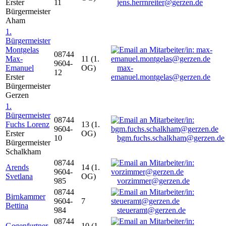
Erster
11
jens.herrnreiter@gerzen.de
Bürgermeister
Aham
1.
Bürgermeister
Montgelas
08744
Max-
11 (1.
9604-
Emanuel
OG)
max-
12
Erster
emanuel.montgelas@gerzen.de
Bürgermeister
Gerzen
1.
Bürgermeister
08744
Fuchs Lorenz
13 (1.
9604-
Erster
OG)
10
bgm.fuchs.schalkham@gerzen.de
Bürgermeister
Schalkham
08744
Arends
14 (1.
9604-
Svetlana
OG)
985
vorzimmer@gerzen.de
08744
Birnkammer
9604-
7
Bettina
984
steueramt@gerzen.de
08744
Gegenfurtner
10 (1.