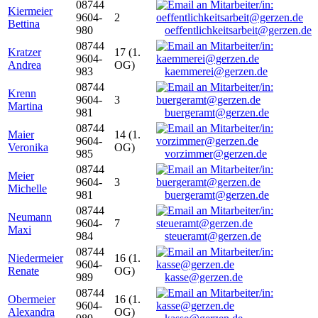
08744
Kiermeier
9604-
2
Bettina
980
oeffentlichkeitsarbeit@gerzen.de
08744
Kratzer
17 (1.
9604-
Andrea
OG)
983
kaemmerei@gerzen.de
08744
Krenn
9604-
3
Martina
981
buergeramt@gerzen.de
08744
Maier
14 (1.
9604-
Veronika
OG)
985
vorzimmer@gerzen.de
08744
Meier
9604-
3
Michelle
981
buergeramt@gerzen.de
08744
Neumann
9604-
7
Maxi
984
steueramt@gerzen.de
08744
Niedermeier
16 (1.
9604-
Renate
OG)
989
kasse@gerzen.de
08744
Obermeier
16 (1.
9604-
Alexandra
OG)