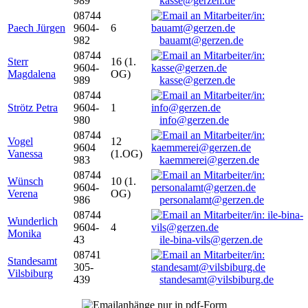
989
kasse@gerzen.de
08744
Paech Jürgen
9604-
6
982
bauamt@gerzen.de
08744
Sterr
16 (1.
9604-
Magdalena
OG)
989
kasse@gerzen.de
08744
Strötz Petra
9604-
1
980
info@gerzen.de
08744
Vogel
12
9604
Vanessa
(1.OG)
983
kaemmerei@gerzen.de
08744
Wünsch
10 (1.
9604-
Verena
OG)
986
personalamt@gerzen.de
08744
Wunderlich
9604-
4
Monika
43
ile-bina-vils@gerzen.de
08741
Standesamt
305-
Vilsbiburg
439
standesamt@vilsbiburg.de