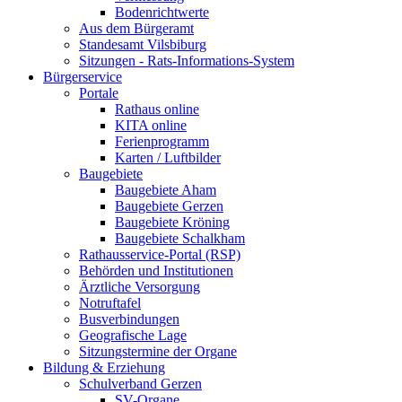
Bodenrichtwerte
Aus dem Bürgeramt
Standesamt Vilsbiburg
Sitzungen - Rats-Informations-System
Bürgerservice
Portale
Rathaus online
KITA online
Ferienprogramm
Karten / Luftbilder
Baugebiete
Baugebiete Aham
Baugebiete Gerzen
Baugebiete Kröning
Baugebiete Schalkham
Rathausservice-Portal (RSP)
Behörden und Institutionen
Ärztliche Versorgung
Notruftafel
Busverbindungen
Geografische Lage
Sitzungstermine der Organe
Bildung & Erziehung
Schulverband Gerzen
SV-Organe