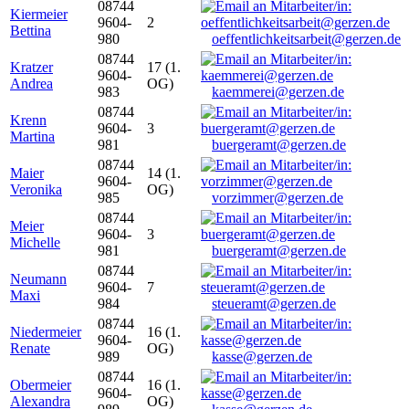
08744
Kiermeier
9604-
2
Bettina
980
oeffentlichkeitsarbeit@gerzen.de
08744
Kratzer
17 (1.
9604-
Andrea
OG)
983
kaemmerei@gerzen.de
08744
Krenn
9604-
3
Martina
981
buergeramt@gerzen.de
08744
Maier
14 (1.
9604-
Veronika
OG)
985
vorzimmer@gerzen.de
08744
Meier
9604-
3
Michelle
981
buergeramt@gerzen.de
08744
Neumann
9604-
7
Maxi
984
steueramt@gerzen.de
08744
Niedermeier
16 (1.
9604-
Renate
OG)
989
kasse@gerzen.de
08744
Obermeier
16 (1.
9604-
Alexandra
OG)