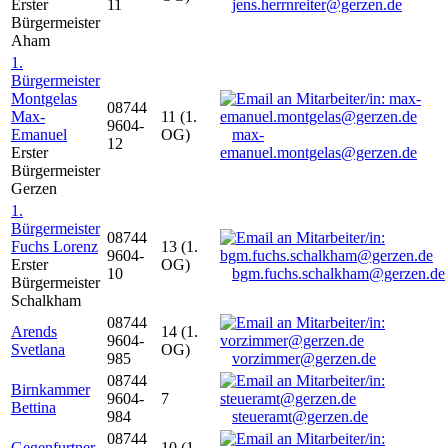
Erster
11
jens.herrnreiter@gerzen.de
Bürgermeister
Aham
1.
Bürgermeister
Montgelas
08744
Max-
11 (1.
9604-
Emanuel
OG)
max-
12
Erster
emanuel.montgelas@gerzen.de
Bürgermeister
Gerzen
1.
Bürgermeister
08744
Fuchs Lorenz
13 (1.
9604-
Erster
OG)
10
bgm.fuchs.schalkham@gerzen.de
Bürgermeister
Schalkham
08744
Arends
14 (1.
9604-
Svetlana
OG)
985
vorzimmer@gerzen.de
08744
Birnkammer
9604-
7
Bettina
984
steueramt@gerzen.de
08744
Gegenfurtner
10 (1.