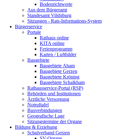
Bodenrichtwerte
Aus dem Bürgeramt
Standesamt Vilsbiburg
Sitzungen - Rats-Informations-System
Bürgerservice
Portale
Rathaus online
KITA online
Ferienprogramm
Karten / Luftbilder
Baugebiete
Baugebiete Aham
Baugebiete Gerzen
Baugebiete Kröning
Baugebiete Schalkham
Rathausservice-Portal (RSP)
Behörden und Institutionen
Ärztliche Versorgung
Notruftafel
Busverbindungen
Geografische Lage
Sitzungstermine der Organe
Bildung & Erziehung
Schulverband Gerzen
SV-Organe