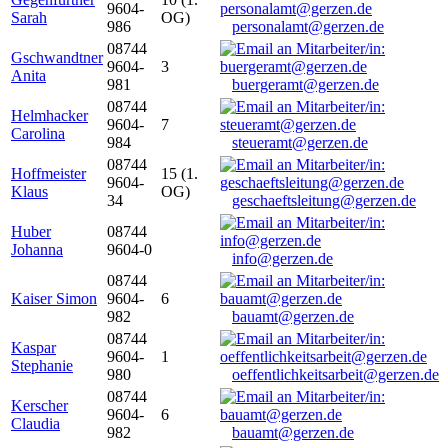
9604-
Sarah
OG)
986
personalamt@gerzen.de
08744
Gschwandtner
9604-
3
Anita
981
buergeramt@gerzen.de
08744
Helmhacker
9604-
7
Carolina
984
steueramt@gerzen.de
08744
Hoffmeister
15 (1.
9604-
Klaus
OG)
34
geschaeftsleitung@gerzen.de
Huber
08744
Johanna
9604-0
info@gerzen.de
08744
Kaiser Simon
9604-
6
982
bauamt@gerzen.de
08744
Kaspar
9604-
1
Stephanie
980
oeffentlichkeitsarbeit@gerzen.de
08744
Kerscher
9604-
6
Claudia
982
bauamt@gerzen.de