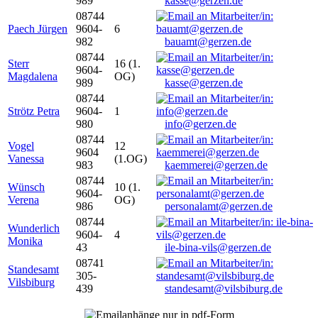
989
kasse@gerzen.de
08744
Paech Jürgen
9604-
6
982
bauamt@gerzen.de
08744
Sterr
16 (1.
9604-
Magdalena
OG)
989
kasse@gerzen.de
08744
Strötz Petra
9604-
1
980
info@gerzen.de
08744
Vogel
12
9604
Vanessa
(1.OG)
983
kaemmerei@gerzen.de
08744
Wünsch
10 (1.
9604-
Verena
OG)
986
personalamt@gerzen.de
08744
Wunderlich
9604-
4
Monika
43
ile-bina-vils@gerzen.de
08741
Standesamt
305-
Vilsbiburg
439
standesamt@vilsbiburg.de