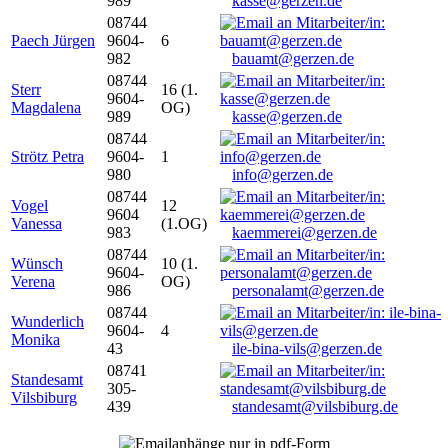
989
kasse@gerzen.de
08744
Paech Jürgen
9604-
6
982
bauamt@gerzen.de
08744
Sterr
16 (1.
9604-
Magdalena
OG)
989
kasse@gerzen.de
08744
Strötz Petra
9604-
1
980
info@gerzen.de
08744
Vogel
12
9604
Vanessa
(1.OG)
983
kaemmerei@gerzen.de
08744
Wünsch
10 (1.
9604-
Verena
OG)
986
personalamt@gerzen.de
08744
Wunderlich
9604-
4
Monika
43
ile-bina-vils@gerzen.de
08741
Standesamt
305-
Vilsbiburg
439
standesamt@vilsbiburg.de