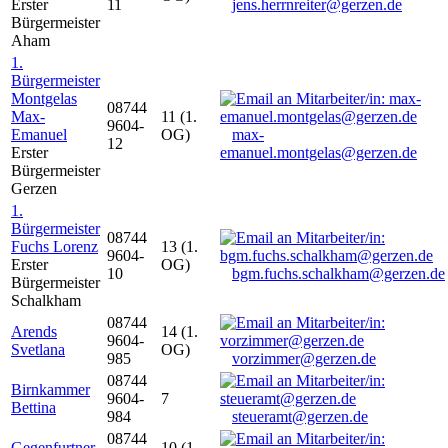
Erster
11
jens.herrnreiter@gerzen.de
Bürgermeister
Aham
1.
Bürgermeister
Montgelas
08744
Max-
11 (1.
9604-
Emanuel
OG)
max-
12
Erster
emanuel.montgelas@gerzen.de
Bürgermeister
Gerzen
1.
Bürgermeister
08744
Fuchs Lorenz
13 (1.
9604-
Erster
OG)
10
bgm.fuchs.schalkham@gerzen.de
Bürgermeister
Schalkham
08744
Arends
14 (1.
9604-
Svetlana
OG)
985
vorzimmer@gerzen.de
08744
Birnkammer
9604-
7
Bettina
984
steueramt@gerzen.de
08744
Gegenfurtner
10 (1.