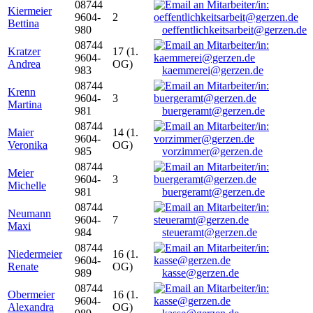
08744
Kiermeier
9604-
2
Bettina
980
oeffentlichkeitsarbeit@gerzen.de
08744
Kratzer
17 (1.
9604-
Andrea
OG)
983
kaemmerei@gerzen.de
08744
Krenn
9604-
3
Martina
981
buergeramt@gerzen.de
08744
Maier
14 (1.
9604-
Veronika
OG)
985
vorzimmer@gerzen.de
08744
Meier
9604-
3
Michelle
981
buergeramt@gerzen.de
08744
Neumann
9604-
7
Maxi
984
steueramt@gerzen.de
08744
Niedermeier
16 (1.
9604-
Renate
OG)
989
kasse@gerzen.de
08744
Obermeier
16 (1.
9604-
Alexandra
OG)