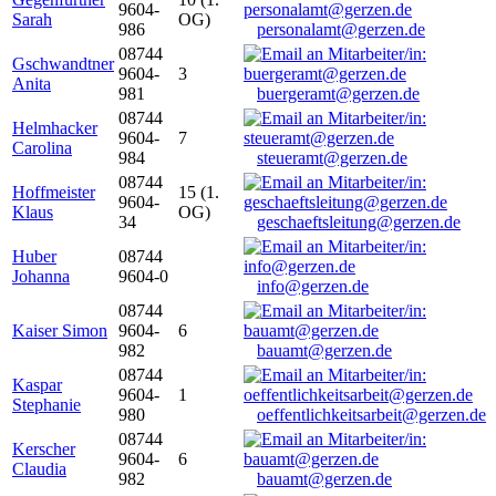
9604-
Sarah
OG)
986
personalamt@gerzen.de
08744
Gschwandtner
9604-
3
Anita
981
buergeramt@gerzen.de
08744
Helmhacker
9604-
7
Carolina
984
steueramt@gerzen.de
08744
Hoffmeister
15 (1.
9604-
Klaus
OG)
34
geschaeftsleitung@gerzen.de
Huber
08744
Johanna
9604-0
info@gerzen.de
08744
Kaiser Simon
9604-
6
982
bauamt@gerzen.de
08744
Kaspar
9604-
1
Stephanie
980
oeffentlichkeitsarbeit@gerzen.de
08744
Kerscher
9604-
6
Claudia
982
bauamt@gerzen.de