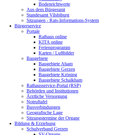
Bodenrichtwerte
Aus dem Bürgeramt
Standesamt Vilsbiburg
Sitzungen - Rats-Informations-System
Bürgerservice
Portale
Rathaus online
KITA online
Ferienprogramm
Karten / Luftbilder
Baugebiete
Baugebiete Aham
Baugebiete Gerzen
Baugebiete Kröning
Baugebiete Schalkham
Rathausservice-Portal (RSP)
Behörden und Institutionen
Ärztliche Versorgung
Notruftafel
Busverbindungen
Geografische Lage
Sitzungstermine der Organe
Bildung & Erziehung
Schulverband Gerzen
SV-Organe