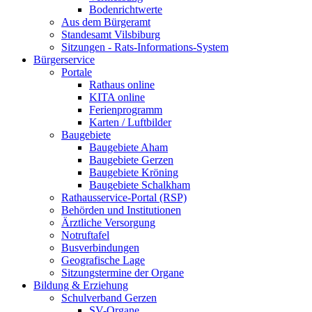
Bodenrichtwerte
Aus dem Bürgeramt
Standesamt Vilsbiburg
Sitzungen - Rats-Informations-System
Bürgerservice
Portale
Rathaus online
KITA online
Ferienprogramm
Karten / Luftbilder
Baugebiete
Baugebiete Aham
Baugebiete Gerzen
Baugebiete Kröning
Baugebiete Schalkham
Rathausservice-Portal (RSP)
Behörden und Institutionen
Ärztliche Versorgung
Notruftafel
Busverbindungen
Geografische Lage
Sitzungstermine der Organe
Bildung & Erziehung
Schulverband Gerzen
SV-Organe