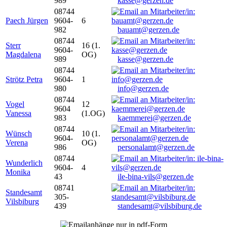
989
kasse@gerzen.de
08744
Paech Jürgen
9604-
6
982
bauamt@gerzen.de
08744
Sterr
16 (1.
9604-
Magdalena
OG)
989
kasse@gerzen.de
08744
Strötz Petra
9604-
1
980
info@gerzen.de
08744
Vogel
12
9604
Vanessa
(1.OG)
983
kaemmerei@gerzen.de
08744
Wünsch
10 (1.
9604-
Verena
OG)
986
personalamt@gerzen.de
08744
Wunderlich
9604-
4
Monika
43
ile-bina-vils@gerzen.de
08741
Standesamt
305-
Vilsbiburg
439
standesamt@vilsbiburg.de