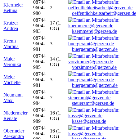
08744
Kiermeier
9604-
2
Bettina
980
oeffentlichkeitsarbeit@gerzen.de
08744
Kratzer
17 (1.
9604-
Andrea
OG)
983
kaemmerei@gerzen.de
08744
Krenn
9604-
3
Martina
981
buergeramt@gerzen.de
08744
Maier
14 (1.
9604-
Veronika
OG)
985
vorzimmer@gerzen.de
08744
Meier
9604-
3
Michelle
981
buergeramt@gerzen.de
08744
Neumann
9604-
7
Maxi
984
steueramt@gerzen.de
08744
Niedermeier
16 (1.
9604-
Renate
OG)
989
kasse@gerzen.de
08744
Obermeier
16 (1.
9604-
Alexandra
OG)