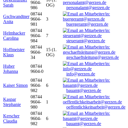
9604-
Sarah
OG)
986
personalamt@gerzen.de
08744
Gschwandtner
9604-
3
Anita
981
buergeramt@gerzen.de
08744
Helmhacker
9604-
7
Carolina
984
steueramt@gerzen.de
08744
Hoffmeister
15 (1.
9604-
Klaus
OG)
34
geschaeftsleitung@gerzen.de
Huber
08744
Johanna
9604-0
info@gerzen.de
08744
Kaiser Simon
9604-
6
982
bauamt@gerzen.de
08744
Kaspar
9604-
1
Stephanie
980
oeffentlichkeitsarbeit@gerzen.de
08744
Kerscher
9604-
6
Claudia
982
bauamt@gerzen.de