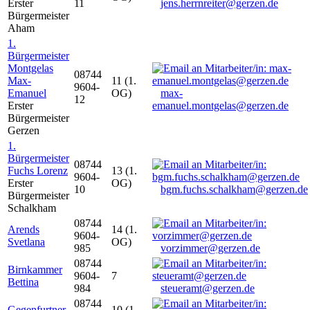
Erster
11
jens.herrnreiter@gerzen.de
Bürgermeister
Aham
1.
Bürgermeister
Montgelas
08744
Max-
11 (1.
9604-
Emanuel
OG)
max-
12
Erster
emanuel.montgelas@gerzen.de
Bürgermeister
Gerzen
1.
Bürgermeister
08744
Fuchs Lorenz
13 (1.
9604-
Erster
OG)
10
bgm.fuchs.schalkham@gerzen.de
Bürgermeister
Schalkham
08744
Arends
14 (1.
9604-
Svetlana
OG)
985
vorzimmer@gerzen.de
08744
Birnkammer
9604-
7
Bettina
984
steueramt@gerzen.de
08744
Gegenfurtner
10 (1.