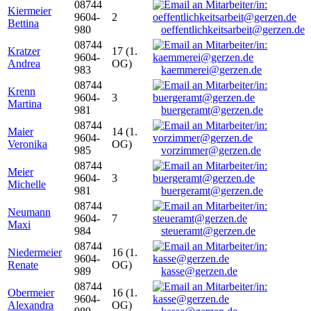
08744
Kiermeier
9604-
2
Bettina
980
oeffentlichkeitsarbeit@gerzen.de
08744
Kratzer
17 (1.
9604-
Andrea
OG)
983
kaemmerei@gerzen.de
08744
Krenn
9604-
3
Martina
981
buergeramt@gerzen.de
08744
Maier
14 (1.
9604-
Veronika
OG)
985
vorzimmer@gerzen.de
08744
Meier
9604-
3
Michelle
981
buergeramt@gerzen.de
08744
Neumann
9604-
7
Maxi
984
steueramt@gerzen.de
08744
Niedermeier
16 (1.
9604-
Renate
OG)
989
kasse@gerzen.de
08744
Obermeier
16 (1.
9604-
Alexandra
OG)