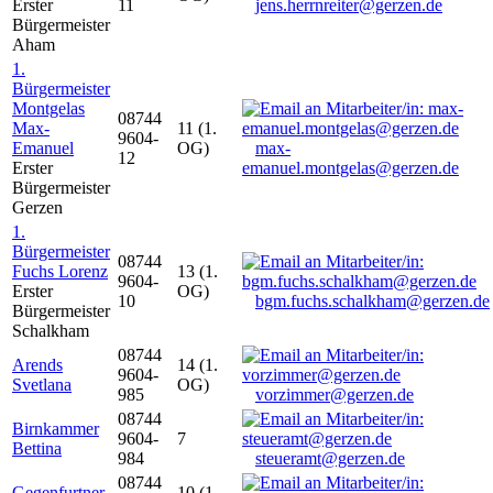
Erster
11
jens.herrnreiter@gerzen.de
Bürgermeister
Aham
1.
Bürgermeister
Montgelas
08744
Max-
11 (1.
9604-
Emanuel
OG)
max-
12
Erster
emanuel.montgelas@gerzen.de
Bürgermeister
Gerzen
1.
Bürgermeister
08744
Fuchs Lorenz
13 (1.
9604-
Erster
OG)
10
bgm.fuchs.schalkham@gerzen.de
Bürgermeister
Schalkham
08744
Arends
14 (1.
9604-
Svetlana
OG)
985
vorzimmer@gerzen.de
08744
Birnkammer
9604-
7
Bettina
984
steueramt@gerzen.de
08744
Gegenfurtner
10 (1.