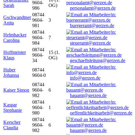
9604-
Sarah
OG)
986
personalamt@gerzen.de
08744
Gschwandtner
9604-
3
Anita
981
buergeramt@gerzen.de
08744
Helmhacker
9604-
7
Carolina
984
steueramt@gerzen.de
08744
Hoffmeister
15 (1.
9604-
Klaus
OG)
34
geschaeftsleitung@gerzen.de
Huber
08744
Johanna
9604-0
info@gerzen.de
08744
Kaiser Simon
9604-
6
982
bauamt@gerzen.de
08744
Kaspar
9604-
1
Stephanie
980
oeffentlichkeitsarbeit@gerzen.de
08744
Kerscher
9604-
6
Claudia
982
bauamt@gerzen.de