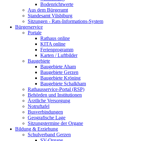
Bodenrichtwerte
Aus dem Bürgeramt
Standesamt Vilsbiburg
Sitzungen - Rats-Informations-System
Bürgerservice
Portale
Rathaus online
KITA online
Ferienprogramm
Karten / Luftbilder
Baugebiete
Baugebiete Aham
Baugebiete Gerzen
Baugebiete Kröning
Baugebiete Schalkham
Rathausservice-Portal (RSP)
Behörden und Institutionen
Ärztliche Versorgung
Notruftafel
Busverbindungen
Geografische Lage
Sitzungstermine der Organe
Bildung & Erziehung
Schulverband Gerzen
SV-Organe