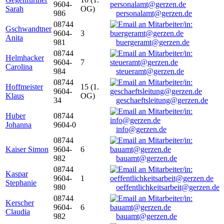
9604-
Sarah
OG)
986
personalamt@gerzen.de
08744
Gschwandtner
9604-
3
Anita
981
buergeramt@gerzen.de
08744
Helmhacker
9604-
7
Carolina
984
steueramt@gerzen.de
08744
Hoffmeister
15 (1.
9604-
Klaus
OG)
34
geschaeftsleitung@gerzen.de
Huber
08744
Johanna
9604-0
info@gerzen.de
08744
Kaiser Simon
9604-
6
982
bauamt@gerzen.de
08744
Kaspar
9604-
1
Stephanie
980
oeffentlichkeitsarbeit@gerzen.de
08744
Kerscher
9604-
6
Claudia
982
bauamt@gerzen.de