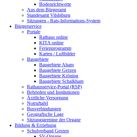
Bodenrichtwerte
Aus dem Bürgeramt
Standesamt Vilsbiburg
Sitzungen - Rats-Informations-System
Bürgerservice
Portale
Rathaus online
KITA online
Ferienprogramm
Karten / Luftbilder
Baugebiete
Baugebiete Aham
Baugebiete Gerzen
Baugebiete Kröning
Baugebiete Schalkham
Rathausservice-Portal (RSP)
Behörden und Institutionen
Ärztliche Versorgung
Notruftafel
Busverbindungen
Geografische Lage
Sitzungstermine der Organe
Bildung & Erziehung
Schulverband Gerzen
SV-Organe