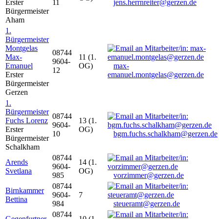
Erster
11
jens.herrnreiter@gerzen.de
Bürgermeister
Aham
1.
Bürgermeister
Montgelas
08744
Max-
11 (1.
9604-
Emanuel
OG)
max-
12
Erster
emanuel.montgelas@gerzen.de
Bürgermeister
Gerzen
1.
Bürgermeister
08744
Fuchs Lorenz
13 (1.
9604-
Erster
OG)
10
bgm.fuchs.schalkham@gerzen.de
Bürgermeister
Schalkham
08744
Arends
14 (1.
9604-
Svetlana
OG)
985
vorzimmer@gerzen.de
08744
Birnkammer
9604-
7
Bettina
984
steueramt@gerzen.de
08744
Gegenfurtner
10 (1.