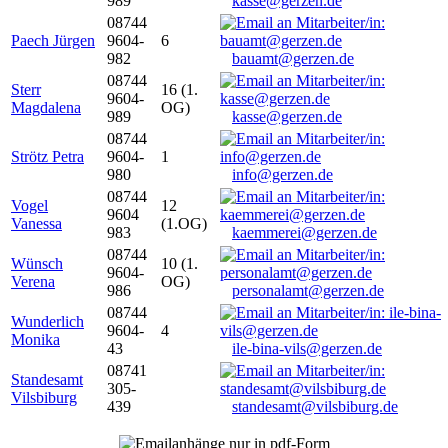
989
kasse@gerzen.de
08744
Paech Jürgen
9604-
6
982
bauamt@gerzen.de
08744
Sterr
16 (1.
9604-
Magdalena
OG)
989
kasse@gerzen.de
08744
Strötz Petra
9604-
1
980
info@gerzen.de
08744
Vogel
12
9604
Vanessa
(1.OG)
983
kaemmerei@gerzen.de
08744
Wünsch
10 (1.
9604-
Verena
OG)
986
personalamt@gerzen.de
08744
Wunderlich
9604-
4
Monika
43
ile-bina-vils@gerzen.de
08741
Standesamt
305-
Vilsbiburg
439
standesamt@vilsbiburg.de