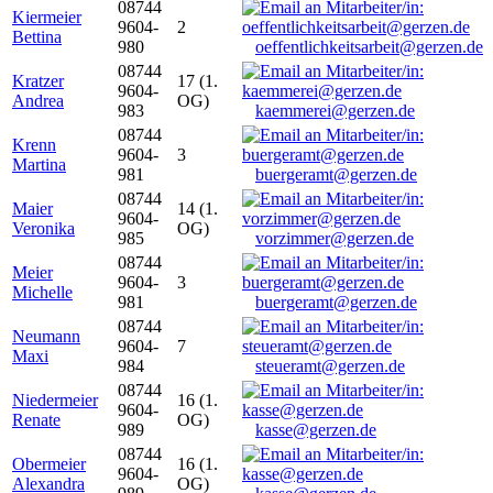
08744
Kiermeier
9604-
2
Bettina
980
oeffentlichkeitsarbeit@gerzen.de
08744
Kratzer
17 (1.
9604-
Andrea
OG)
983
kaemmerei@gerzen.de
08744
Krenn
9604-
3
Martina
981
buergeramt@gerzen.de
08744
Maier
14 (1.
9604-
Veronika
OG)
985
vorzimmer@gerzen.de
08744
Meier
9604-
3
Michelle
981
buergeramt@gerzen.de
08744
Neumann
9604-
7
Maxi
984
steueramt@gerzen.de
08744
Niedermeier
16 (1.
9604-
Renate
OG)
989
kasse@gerzen.de
08744
Obermeier
16 (1.
9604-
Alexandra
OG)