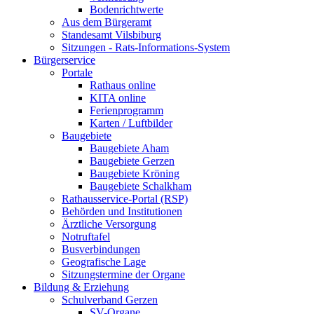
Bodenrichtwerte
Aus dem Bürgeramt
Standesamt Vilsbiburg
Sitzungen - Rats-Informations-System
Bürgerservice
Portale
Rathaus online
KITA online
Ferienprogramm
Karten / Luftbilder
Baugebiete
Baugebiete Aham
Baugebiete Gerzen
Baugebiete Kröning
Baugebiete Schalkham
Rathausservice-Portal (RSP)
Behörden und Institutionen
Ärztliche Versorgung
Notruftafel
Busverbindungen
Geografische Lage
Sitzungstermine der Organe
Bildung & Erziehung
Schulverband Gerzen
SV-Organe