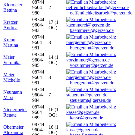
08744
Kiermeier
9604-
2
Bettina
980
oeffentlichkeitsarbeit@gerzen.de
08744
Kratzer
17 (1.
9604-
Andrea
OG)
983
kaemmerei@gerzen.de
08744
Krenn
9604-
3
Martina
981
buergeramt@gerzen.de
08744
Maier
14 (1.
9604-
Veronika
OG)
985
vorzimmer@gerzen.de
08744
Meier
9604-
3
Michelle
981
buergeramt@gerzen.de
08744
Neumann
9604-
7
Maxi
984
steueramt@gerzen.de
08744
Niedermeier
16 (1.
9604-
Renate
OG)
989
kasse@gerzen.de
08744
Obermeier
16 (1.
9604-
Alexandra
OG)