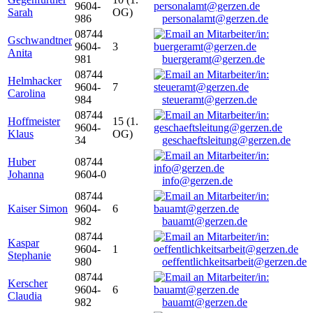
9604-
Sarah
OG)
986
personalamt@gerzen.de
08744
Gschwandtner
9604-
3
Anita
981
buergeramt@gerzen.de
08744
Helmhacker
9604-
7
Carolina
984
steueramt@gerzen.de
08744
Hoffmeister
15 (1.
9604-
Klaus
OG)
34
geschaeftsleitung@gerzen.de
Huber
08744
Johanna
9604-0
info@gerzen.de
08744
Kaiser Simon
9604-
6
982
bauamt@gerzen.de
08744
Kaspar
9604-
1
Stephanie
980
oeffentlichkeitsarbeit@gerzen.de
08744
Kerscher
9604-
6
Claudia
982
bauamt@gerzen.de