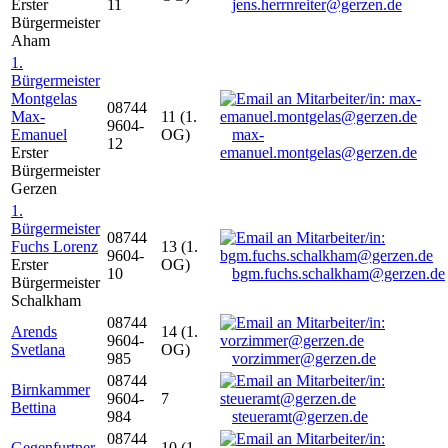
Erster
11
jens.herrnreiter@gerzen.de
Bürgermeister
Aham
1.
Bürgermeister
Montgelas
08744
Max-
11 (1.
9604-
Emanuel
OG)
max-
12
Erster
emanuel.montgelas@gerzen.de
Bürgermeister
Gerzen
1.
Bürgermeister
08744
Fuchs Lorenz
13 (1.
9604-
Erster
OG)
10
bgm.fuchs.schalkham@gerzen.de
Bürgermeister
Schalkham
08744
Arends
14 (1.
9604-
Svetlana
OG)
985
vorzimmer@gerzen.de
08744
Birnkammer
9604-
7
Bettina
984
steueramt@gerzen.de
08744
Gegenfurtner
10 (1.