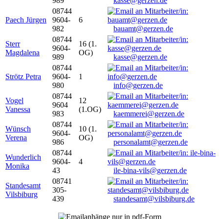
989
kasse@gerzen.de
08744
Paech Jürgen
9604-
6
982
bauamt@gerzen.de
08744
Sterr
16 (1.
9604-
Magdalena
OG)
989
kasse@gerzen.de
08744
Strötz Petra
9604-
1
980
info@gerzen.de
08744
Vogel
12
9604
Vanessa
(1.OG)
983
kaemmerei@gerzen.de
08744
Wünsch
10 (1.
9604-
Verena
OG)
986
personalamt@gerzen.de
08744
Wunderlich
9604-
4
Monika
43
ile-bina-vils@gerzen.de
08741
Standesamt
305-
Vilsbiburg
439
standesamt@vilsbiburg.de