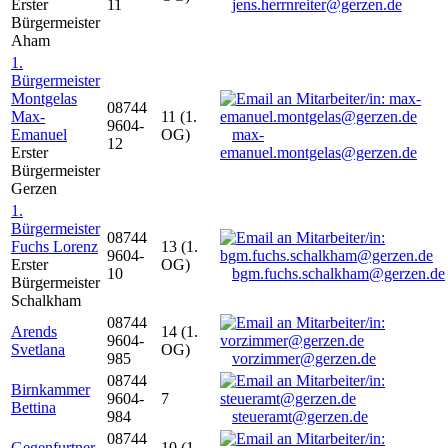
Erster
11
jens.herrnreiter@gerzen.de
Bürgermeister
Aham
1.
Bürgermeister
Montgelas
08744
Max-
11 (1.
9604-
Emanuel
OG)
max-
12
Erster
emanuel.montgelas@gerzen.de
Bürgermeister
Gerzen
1.
Bürgermeister
08744
Fuchs Lorenz
13 (1.
9604-
Erster
OG)
10
bgm.fuchs.schalkham@gerzen.de
Bürgermeister
Schalkham
08744
Arends
14 (1.
9604-
Svetlana
OG)
985
vorzimmer@gerzen.de
08744
Birnkammer
9604-
7
Bettina
984
steueramt@gerzen.de
08744
Gegenfurtner
10 (1.