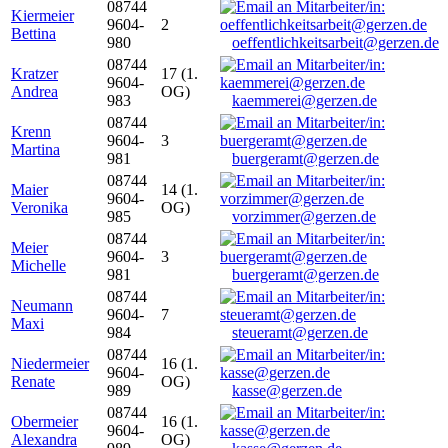
08744
Kiermeier
9604-
2
Bettina
980
oeffentlichkeitsarbeit@gerzen.de
08744
Kratzer
17 (1.
9604-
Andrea
OG)
983
kaemmerei@gerzen.de
08744
Krenn
9604-
3
Martina
981
buergeramt@gerzen.de
08744
Maier
14 (1.
9604-
Veronika
OG)
985
vorzimmer@gerzen.de
08744
Meier
9604-
3
Michelle
981
buergeramt@gerzen.de
08744
Neumann
9604-
7
Maxi
984
steueramt@gerzen.de
08744
Niedermeier
16 (1.
9604-
Renate
OG)
989
kasse@gerzen.de
08744
Obermeier
16 (1.
9604-
Alexandra
OG)