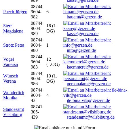
989
kasse@gerzen.de
08744
Paech Jürgen
9604-
6
982
bauamt@gerzen.de
08744
Sterr
16 (1.
9604-
Magdalena
OG)
989
kasse@gerzen.de
08744
Strötz Petra
9604-
1
980
info@gerzen.de
08744
Vogel
12
9604
Vanessa
(1.OG)
983
kaemmerei@gerzen.de
08744
Wünsch
10 (1.
9604-
Verena
OG)
986
personalamt@gerzen.de
08744
Wunderlich
9604-
4
Monika
43
ile-bina-vils@gerzen.de
08741
Standesamt
305-
Vilsbiburg
439
standesamt@vilsbiburg.de