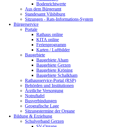
Bodenrichtwerte
Aus dem Bürgeramt
Standesamt Vilsbiburg
Sitzungen - Rats-Informations-System
Bürgerservice
Portale
Rathaus online
KITA online
Ferienprogramm
Karten / Luftbilder
Baugebiete
Baugebiete Aham
Baugebiete Gerzen
Baugebiete Kröning
Baugebiete Schalkham
Rathausservice-Portal (RSP)
Behörden und Institutionen
Ärztliche Versorgung
Notruftafel
Busverbindungen
Geografische Lage
Sitzungstermine der Organe
Bildung & Erziehung
Schulverband Gerzen
SV-Organe