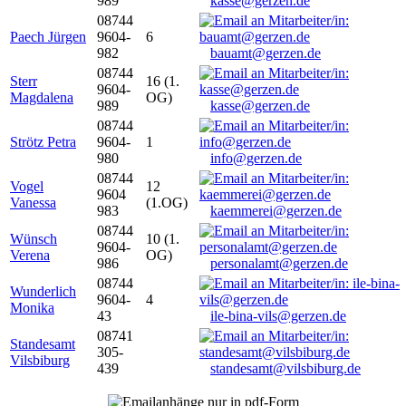
989
kasse@gerzen.de
08744
Paech Jürgen
9604-
6
982
bauamt@gerzen.de
08744
Sterr
16 (1.
9604-
Magdalena
OG)
989
kasse@gerzen.de
08744
Strötz Petra
9604-
1
980
info@gerzen.de
08744
Vogel
12
9604
Vanessa
(1.OG)
983
kaemmerei@gerzen.de
08744
Wünsch
10 (1.
9604-
Verena
OG)
986
personalamt@gerzen.de
08744
Wunderlich
9604-
4
Monika
43
ile-bina-vils@gerzen.de
08741
Standesamt
305-
Vilsbiburg
439
standesamt@vilsbiburg.de