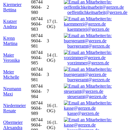
08744
Kiermeier
9604-
2
Bettina
980
oeffentlichkeitsarbeit@gerzen.de
08744
Kratzer
17 (1.
9604-
Andrea
OG)
983
kaemmerei@gerzen.de
08744
Krenn
9604-
3
Martina
981
buergeramt@gerzen.de
08744
Maier
14 (1.
9604-
Veronika
OG)
985
vorzimmer@gerzen.de
08744
Meier
9604-
3
Michelle
981
buergeramt@gerzen.de
08744
Neumann
9604-
7
Maxi
984
steueramt@gerzen.de
08744
Niedermeier
16 (1.
9604-
Renate
OG)
989
kasse@gerzen.de
08744
Obermeier
16 (1.
9604-
Alexandra
OG)