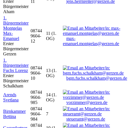
Erster
11
jens.herrnreiter@gerzen.de
Bürgermeister
Aham
1.
Bürgermeister
Montgelas
08744
Max-
11 (1.
9604-
Emanuel
OG)
max-
12
Erster
emanuel.montgelas@gerzen.de
Bürgermeister
Gerzen
1.
Bürgermeister
08744
Fuchs Lorenz
13 (1.
9604-
Erster
OG)
10
bgm.fuchs.schalkham@gerzen.de
Bürgermeister
Schalkham
08744
Arends
14 (1.
9604-
Svetlana
OG)
985
vorzimmer@gerzen.de
08744
Birnkammer
9604-
7
Bettina
984
steueramt@gerzen.de
08744
Gegenfurtner
10 (1.