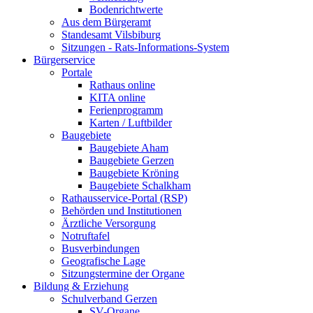
Bodenrichtwerte
Aus dem Bürgeramt
Standesamt Vilsbiburg
Sitzungen - Rats-Informations-System
Bürgerservice
Portale
Rathaus online
KITA online
Ferienprogramm
Karten / Luftbilder
Baugebiete
Baugebiete Aham
Baugebiete Gerzen
Baugebiete Kröning
Baugebiete Schalkham
Rathausservice-Portal (RSP)
Behörden und Institutionen
Ärztliche Versorgung
Notruftafel
Busverbindungen
Geografische Lage
Sitzungstermine der Organe
Bildung & Erziehung
Schulverband Gerzen
SV-Organe