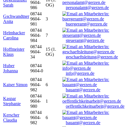
9604-
Sarah
OG)
986
personalamt@gerzen.de
08744
Gschwandtner
9604-
3
Anita
981
buergeramt@gerzen.de
08744
Helmhacker
9604-
7
Carolina
984
steueramt@gerzen.de
08744
Hoffmeister
15 (1.
9604-
Klaus
OG)
34
geschaeftsleitung@gerzen.de
Huber
08744
Johanna
9604-0
info@gerzen.de
08744
Kaiser Simon
9604-
6
982
bauamt@gerzen.de
08744
Kaspar
9604-
1
Stephanie
980
oeffentlichkeitsarbeit@gerzen.de
08744
Kerscher
9604-
6
Claudia
982
bauamt@gerzen.de