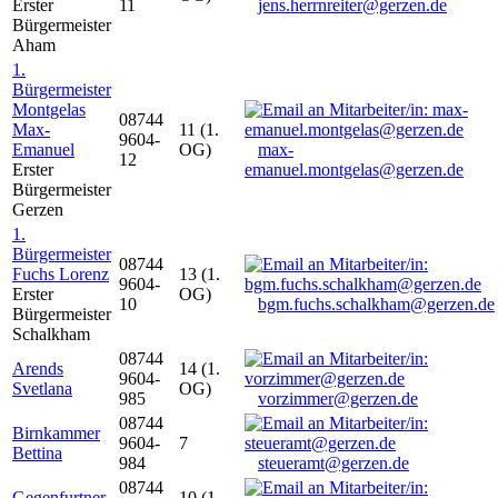
Erster
11
jens.herrnreiter@gerzen.de
Bürgermeister
Aham
1.
Bürgermeister
Montgelas
08744
Max-
11 (1.
9604-
Emanuel
OG)
max-
12
Erster
emanuel.montgelas@gerzen.de
Bürgermeister
Gerzen
1.
Bürgermeister
08744
Fuchs Lorenz
13 (1.
9604-
Erster
OG)
10
bgm.fuchs.schalkham@gerzen.de
Bürgermeister
Schalkham
08744
Arends
14 (1.
9604-
Svetlana
OG)
985
vorzimmer@gerzen.de
08744
Birnkammer
9604-
7
Bettina
984
steueramt@gerzen.de
08744
Gegenfurtner
10 (1.