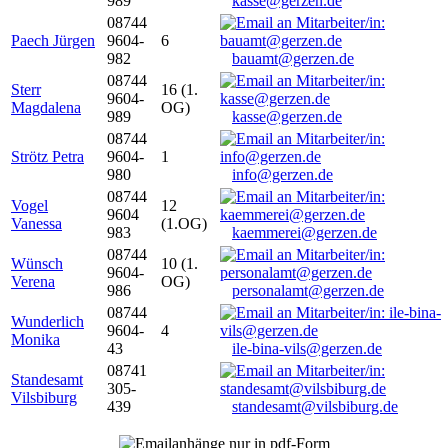
989
kasse@gerzen.de
08744
Paech Jürgen
9604-
6
982
bauamt@gerzen.de
08744
Sterr
16 (1.
9604-
Magdalena
OG)
989
kasse@gerzen.de
08744
Strötz Petra
9604-
1
980
info@gerzen.de
08744
Vogel
12
9604
Vanessa
(1.OG)
983
kaemmerei@gerzen.de
08744
Wünsch
10 (1.
9604-
Verena
OG)
986
personalamt@gerzen.de
08744
Wunderlich
9604-
4
Monika
43
ile-bina-vils@gerzen.de
08741
Standesamt
305-
Vilsbiburg
439
standesamt@vilsbiburg.de