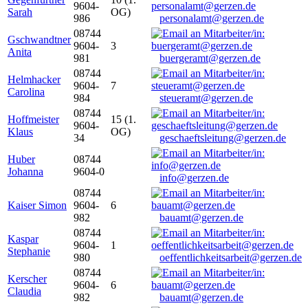
9604-
Sarah
OG)
986
personalamt@gerzen.de
08744
Gschwandtner
9604-
3
Anita
981
buergeramt@gerzen.de
08744
Helmhacker
9604-
7
Carolina
984
steueramt@gerzen.de
08744
Hoffmeister
15 (1.
9604-
Klaus
OG)
34
geschaeftsleitung@gerzen.de
Huber
08744
Johanna
9604-0
info@gerzen.de
08744
Kaiser Simon
9604-
6
982
bauamt@gerzen.de
08744
Kaspar
9604-
1
Stephanie
980
oeffentlichkeitsarbeit@gerzen.de
08744
Kerscher
9604-
6
Claudia
982
bauamt@gerzen.de