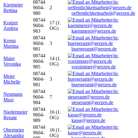
08744
Kiermeier
9604-
2
Bettina
980
oeffentlichkeitsarbeit@gerzen.de
08744
Kratzer
17 (1.
9604-
Andrea
OG)
983
kaemmerei@gerzen.de
08744
Krenn
9604-
3
Martina
981
buergeramt@gerzen.de
08744
Maier
14 (1.
9604-
Veronika
OG)
985
vorzimmer@gerzen.de
08744
Meier
9604-
3
Michelle
981
buergeramt@gerzen.de
08744
Neumann
9604-
7
Maxi
984
steueramt@gerzen.de
08744
Niedermeier
16 (1.
9604-
Renate
OG)
989
kasse@gerzen.de
08744
Obermeier
16 (1.
9604-
Alexandra
OG)