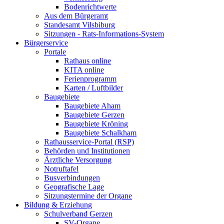
Bodenrichtwerte
Aus dem Bürgeramt
Standesamt Vilsbiburg
Sitzungen - Rats-Informations-System
Bürgerservice
Portale
Rathaus online
KITA online
Ferienprogramm
Karten / Luftbilder
Baugebiete
Baugebiete Aham
Baugebiete Gerzen
Baugebiete Kröning
Baugebiete Schalkham
Rathausservice-Portal (RSP)
Behörden und Institutionen
Ärztliche Versorgung
Notruftafel
Busverbindungen
Geografische Lage
Sitzungstermine der Organe
Bildung & Erziehung
Schulverband Gerzen
SV-Organe