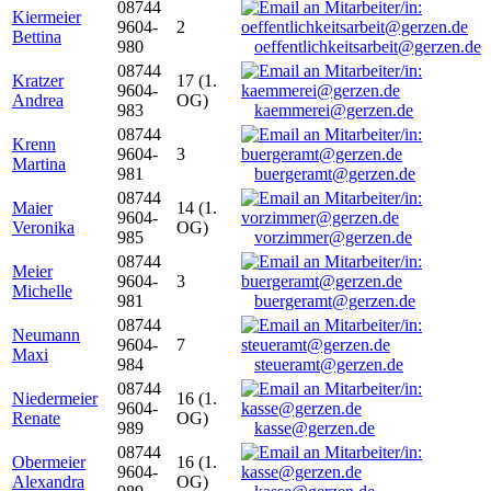
08744
Kiermeier
9604-
2
Bettina
980
oeffentlichkeitsarbeit@gerzen.de
08744
Kratzer
17 (1.
9604-
Andrea
OG)
983
kaemmerei@gerzen.de
08744
Krenn
9604-
3
Martina
981
buergeramt@gerzen.de
08744
Maier
14 (1.
9604-
Veronika
OG)
985
vorzimmer@gerzen.de
08744
Meier
9604-
3
Michelle
981
buergeramt@gerzen.de
08744
Neumann
9604-
7
Maxi
984
steueramt@gerzen.de
08744
Niedermeier
16 (1.
9604-
Renate
OG)
989
kasse@gerzen.de
08744
Obermeier
16 (1.
9604-
Alexandra
OG)