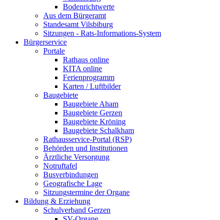
Bodenrichtwerte
Aus dem Bürgeramt
Standesamt Vilsbiburg
Sitzungen - Rats-Informations-System
Bürgerservice
Portale
Rathaus online
KITA online
Ferienprogramm
Karten / Luftbilder
Baugebiete
Baugebiete Aham
Baugebiete Gerzen
Baugebiete Kröning
Baugebiete Schalkham
Rathausservice-Portal (RSP)
Behörden und Institutionen
Ärztliche Versorgung
Notruftafel
Busverbindungen
Geografische Lage
Sitzungstermine der Organe
Bildung & Erziehung
Schulverband Gerzen
SV-Organe