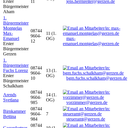
Erster
11
jens.herrnreiter@gerzen.de
Bürgermeister
Aham
1.
Bürgermeister
Montgelas
08744
Max-
11 (1.
9604-
Emanuel
OG)
max-
12
Erster
emanuel.montgelas@gerzen.de
Bürgermeister
Gerzen
1.
Bürgermeister
08744
Fuchs Lorenz
13 (1.
9604-
Erster
OG)
10
bgm.fuchs.schalkham@gerzen.de
Bürgermeister
Schalkham
08744
Arends
14 (1.
9604-
Svetlana
OG)
985
vorzimmer@gerzen.de
08744
Birnkammer
9604-
7
Bettina
984
steueramt@gerzen.de
08744
Gegenfurtner
10 (1.