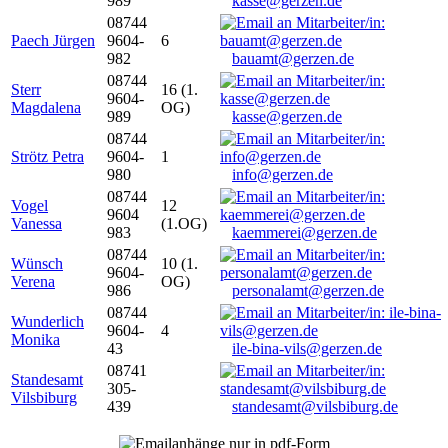
989
kasse@gerzen.de
08744
Paech Jürgen
9604-
6
982
bauamt@gerzen.de
08744
Sterr
16 (1.
9604-
Magdalena
OG)
989
kasse@gerzen.de
08744
Strötz Petra
9604-
1
980
info@gerzen.de
08744
Vogel
12
9604
Vanessa
(1.OG)
983
kaemmerei@gerzen.de
08744
Wünsch
10 (1.
9604-
Verena
OG)
986
personalamt@gerzen.de
08744
Wunderlich
9604-
4
Monika
43
ile-bina-vils@gerzen.de
08741
Standesamt
305-
Vilsbiburg
439
standesamt@vilsbiburg.de