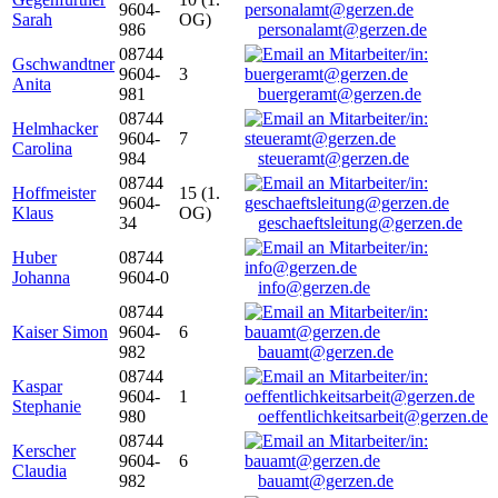
9604-
Sarah
OG)
986
personalamt@gerzen.de
08744
Gschwandtner
9604-
3
Anita
981
buergeramt@gerzen.de
08744
Helmhacker
9604-
7
Carolina
984
steueramt@gerzen.de
08744
Hoffmeister
15 (1.
9604-
Klaus
OG)
34
geschaeftsleitung@gerzen.de
Huber
08744
Johanna
9604-0
info@gerzen.de
08744
Kaiser Simon
9604-
6
982
bauamt@gerzen.de
08744
Kaspar
9604-
1
Stephanie
980
oeffentlichkeitsarbeit@gerzen.de
08744
Kerscher
9604-
6
Claudia
982
bauamt@gerzen.de