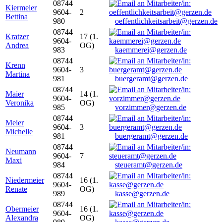
08744
Kiermeier
9604-
2
Bettina
980
oeffentlichkeitsarbeit@gerzen.de
08744
Kratzer
17 (1.
9604-
Andrea
OG)
983
kaemmerei@gerzen.de
08744
Krenn
9604-
3
Martina
981
buergeramt@gerzen.de
08744
Maier
14 (1.
9604-
Veronika
OG)
985
vorzimmer@gerzen.de
08744
Meier
9604-
3
Michelle
981
buergeramt@gerzen.de
08744
Neumann
9604-
7
Maxi
984
steueramt@gerzen.de
08744
Niedermeier
16 (1.
9604-
Renate
OG)
989
kasse@gerzen.de
08744
Obermeier
16 (1.
9604-
Alexandra
OG)