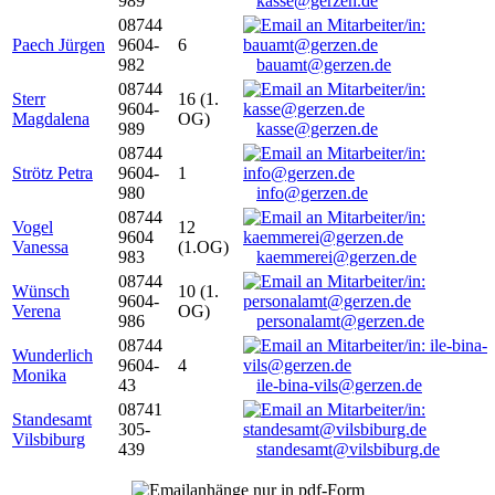
989
kasse@gerzen.de
08744
Paech Jürgen
9604-
6
982
bauamt@gerzen.de
08744
Sterr
16 (1.
9604-
Magdalena
OG)
989
kasse@gerzen.de
08744
Strötz Petra
9604-
1
980
info@gerzen.de
08744
Vogel
12
9604
Vanessa
(1.OG)
983
kaemmerei@gerzen.de
08744
Wünsch
10 (1.
9604-
Verena
OG)
986
personalamt@gerzen.de
08744
Wunderlich
9604-
4
Monika
43
ile-bina-vils@gerzen.de
08741
Standesamt
305-
Vilsbiburg
439
standesamt@vilsbiburg.de