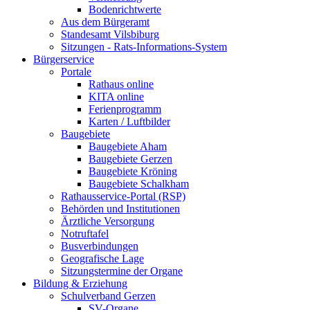
Bodenrichtwerte
Aus dem Bürgeramt
Standesamt Vilsbiburg
Sitzungen - Rats-Informations-System
Bürgerservice
Portale
Rathaus online
KITA online
Ferienprogramm
Karten / Luftbilder
Baugebiete
Baugebiete Aham
Baugebiete Gerzen
Baugebiete Kröning
Baugebiete Schalkham
Rathausservice-Portal (RSP)
Behörden und Institutionen
Ärztliche Versorgung
Notruftafel
Busverbindungen
Geografische Lage
Sitzungstermine der Organe
Bildung & Erziehung
Schulverband Gerzen
SV-Organe