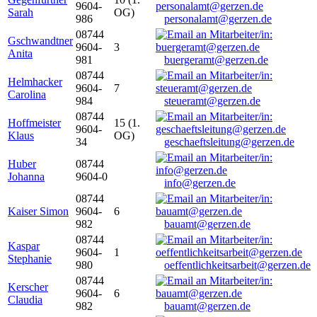
9604-
Sarah
OG)
986
personalamt@gerzen.de
08744
Gschwandtner
9604-
3
Anita
981
buergeramt@gerzen.de
08744
Helmhacker
9604-
7
Carolina
984
steueramt@gerzen.de
08744
Hoffmeister
15 (1.
9604-
Klaus
OG)
34
geschaeftsleitung@gerzen.de
Huber
08744
Johanna
9604-0
info@gerzen.de
08744
Kaiser Simon
9604-
6
982
bauamt@gerzen.de
08744
Kaspar
9604-
1
Stephanie
980
oeffentlichkeitsarbeit@gerzen.de
08744
Kerscher
9604-
6
Claudia
982
bauamt@gerzen.de