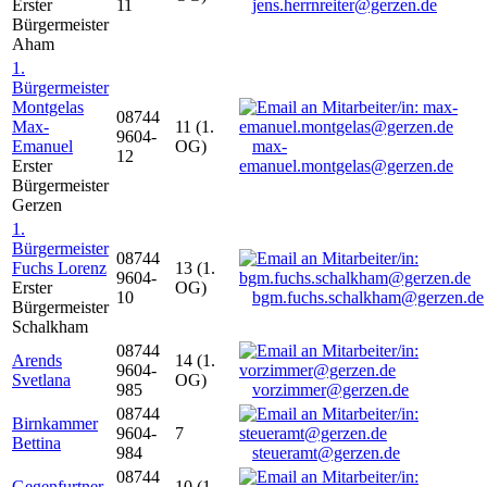
Erster
11
jens.herrnreiter@gerzen.de
Bürgermeister
Aham
1.
Bürgermeister
Montgelas
08744
Max-
11 (1.
9604-
Emanuel
OG)
max-
12
Erster
emanuel.montgelas@gerzen.de
Bürgermeister
Gerzen
1.
Bürgermeister
08744
Fuchs Lorenz
13 (1.
9604-
Erster
OG)
10
bgm.fuchs.schalkham@gerzen.de
Bürgermeister
Schalkham
08744
Arends
14 (1.
9604-
Svetlana
OG)
985
vorzimmer@gerzen.de
08744
Birnkammer
9604-
7
Bettina
984
steueramt@gerzen.de
08744
Gegenfurtner
10 (1.