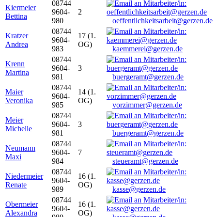
08744
Kiermeier
9604-
2
Bettina
980
oeffentlichkeitsarbeit@gerzen.de
08744
Kratzer
17 (1.
9604-
Andrea
OG)
983
kaemmerei@gerzen.de
08744
Krenn
9604-
3
Martina
981
buergeramt@gerzen.de
08744
Maier
14 (1.
9604-
Veronika
OG)
985
vorzimmer@gerzen.de
08744
Meier
9604-
3
Michelle
981
buergeramt@gerzen.de
08744
Neumann
9604-
7
Maxi
984
steueramt@gerzen.de
08744
Niedermeier
16 (1.
9604-
Renate
OG)
989
kasse@gerzen.de
08744
Obermeier
16 (1.
9604-
Alexandra
OG)