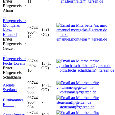
Erster
11
jens.herrnreiter@gerzen.de
Bürgermeister
Aham
1.
Bürgermeister
Montgelas
08744
Max-
11 (1.
9604-
Emanuel
OG)
max-
12
Erster
emanuel.montgelas@gerzen.de
Bürgermeister
Gerzen
1.
Bürgermeister
08744
Fuchs Lorenz
13 (1.
9604-
Erster
OG)
10
bgm.fuchs.schalkham@gerzen.de
Bürgermeister
Schalkham
08744
Arends
14 (1.
9604-
Svetlana
OG)
985
vorzimmer@gerzen.de
08744
Birnkammer
9604-
7
Bettina
984
steueramt@gerzen.de
08744
Gegenfurtner
10 (1.