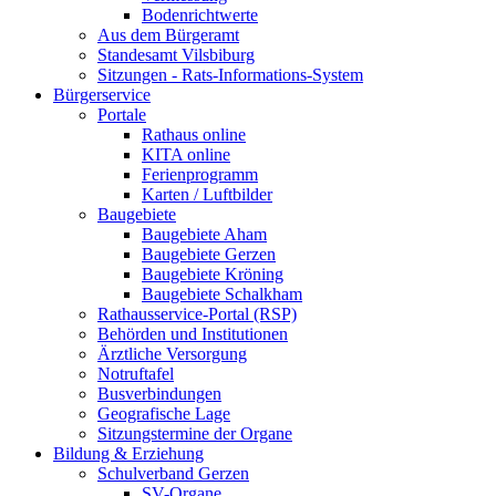
Bodenrichtwerte
Aus dem Bürgeramt
Standesamt Vilsbiburg
Sitzungen - Rats-Informations-System
Bürgerservice
Portale
Rathaus online
KITA online
Ferienprogramm
Karten / Luftbilder
Baugebiete
Baugebiete Aham
Baugebiete Gerzen
Baugebiete Kröning
Baugebiete Schalkham
Rathausservice-Portal (RSP)
Behörden und Institutionen
Ärztliche Versorgung
Notruftafel
Busverbindungen
Geografische Lage
Sitzungstermine der Organe
Bildung & Erziehung
Schulverband Gerzen
SV-Organe