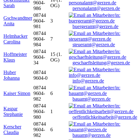
9604-
Sarah
OG)
986
personalamt@gerzen.de
08744
Gschwandtner
9604-
3
Anita
981
buergeramt@gerzen.de
08744
Helmhacker
9604-
7
Carolina
984
steueramt@gerzen.de
08744
Hoffmeister
15 (1.
9604-
Klaus
OG)
34
geschaeftsleitung@gerzen.de
Huber
08744
Johanna
9604-0
info@gerzen.de
08744
Kaiser Simon
9604-
6
982
bauamt@gerzen.de
08744
Kaspar
9604-
1
Stephanie
980
oeffentlichkeitsarbeit@gerzen.de
08744
Kerscher
9604-
6
Claudia
982
bauamt@gerzen.de