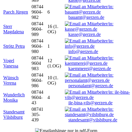
989
kasse@gerzen.de
08744
Paech Jürgen
9604-
6
982
bauamt@gerzen.de
08744
Sterr
16 (1.
9604-
Magdalena
OG)
989
kasse@gerzen.de
08744
Strötz Petra
9604-
1
980
info@gerzen.de
08744
Vogel
12
9604
Vanessa
(1.OG)
983
kaemmerei@gerzen.de
08744
Wünsch
10 (1.
9604-
Verena
OG)
986
personalamt@gerzen.de
08744
Wunderlich
9604-
4
Monika
43
ile-bina-vils@gerzen.de
08741
Standesamt
305-
Vilsbiburg
439
standesamt@vilsbiburg.de