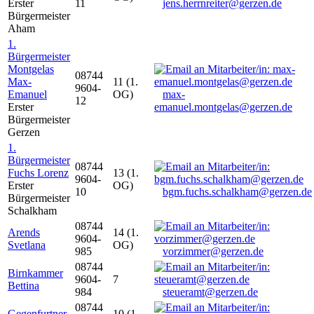
Erster
11
jens.herrnreiter@gerzen.de
Bürgermeister
Aham
1.
Bürgermeister
Montgelas
08744
Max-
11 (1.
9604-
Emanuel
OG)
max-
12
Erster
emanuel.montgelas@gerzen.de
Bürgermeister
Gerzen
1.
Bürgermeister
08744
Fuchs Lorenz
13 (1.
9604-
Erster
OG)
10
bgm.fuchs.schalkham@gerzen.de
Bürgermeister
Schalkham
08744
Arends
14 (1.
9604-
Svetlana
OG)
985
vorzimmer@gerzen.de
08744
Birnkammer
9604-
7
Bettina
984
steueramt@gerzen.de
08744
Gegenfurtner
10 (1.