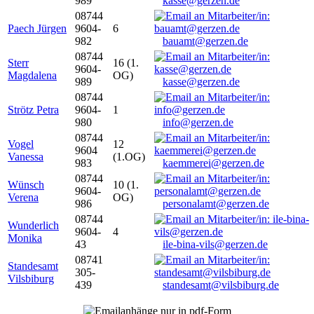
989
kasse@gerzen.de
08744
Paech Jürgen
9604-
6
982
bauamt@gerzen.de
08744
Sterr
16 (1.
9604-
Magdalena
OG)
989
kasse@gerzen.de
08744
Strötz Petra
9604-
1
980
info@gerzen.de
08744
Vogel
12
9604
Vanessa
(1.OG)
983
kaemmerei@gerzen.de
08744
Wünsch
10 (1.
9604-
Verena
OG)
986
personalamt@gerzen.de
08744
Wunderlich
9604-
4
Monika
43
ile-bina-vils@gerzen.de
08741
Standesamt
305-
Vilsbiburg
439
standesamt@vilsbiburg.de