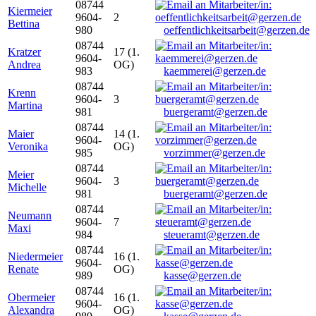
08744
Kiermeier
9604-
2
Bettina
980
oeffentlichkeitsarbeit@gerzen.de
08744
Kratzer
17 (1.
9604-
Andrea
OG)
983
kaemmerei@gerzen.de
08744
Krenn
9604-
3
Martina
981
buergeramt@gerzen.de
08744
Maier
14 (1.
9604-
Veronika
OG)
985
vorzimmer@gerzen.de
08744
Meier
9604-
3
Michelle
981
buergeramt@gerzen.de
08744
Neumann
9604-
7
Maxi
984
steueramt@gerzen.de
08744
Niedermeier
16 (1.
9604-
Renate
OG)
989
kasse@gerzen.de
08744
Obermeier
16 (1.
9604-
Alexandra
OG)