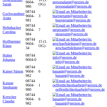
9604-
Sarah
OG)
986
personalamt@gerzen.de
08744
Gschwandtner
9604-
3
Anita
981
buergeramt@gerzen.de
08744
Helmhacker
9604-
7
Carolina
984
steueramt@gerzen.de
08744
Hoffmeister
15 (1.
9604-
Klaus
OG)
34
geschaeftsleitung@gerzen.de
Huber
08744
Johanna
9604-0
info@gerzen.de
08744
Kaiser Simon
9604-
6
982
bauamt@gerzen.de
08744
Kaspar
9604-
1
Stephanie
980
oeffentlichkeitsarbeit@gerzen.de
08744
Kerscher
9604-
6
Claudia
982
bauamt@gerzen.de