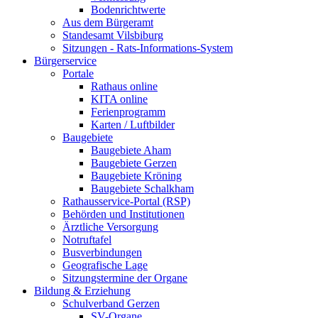
Bodenrichtwerte
Aus dem Bürgeramt
Standesamt Vilsbiburg
Sitzungen - Rats-Informations-System
Bürgerservice
Portale
Rathaus online
KITA online
Ferienprogramm
Karten / Luftbilder
Baugebiete
Baugebiete Aham
Baugebiete Gerzen
Baugebiete Kröning
Baugebiete Schalkham
Rathausservice-Portal (RSP)
Behörden und Institutionen
Ärztliche Versorgung
Notruftafel
Busverbindungen
Geografische Lage
Sitzungstermine der Organe
Bildung & Erziehung
Schulverband Gerzen
SV-Organe