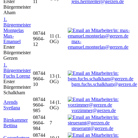
Erster
11
jens.herrnreiter@gerzen.de
Bürgermeister
Aham
1.
Bürgermeister
Montgelas
08744
Max-
11 (1.
9604-
Emanuel
OG)
max-
12
Erster
emanuel.montgelas@gerzen.de
Bürgermeister
Gerzen
1.
Bürgermeister
08744
Fuchs Lorenz
13 (1.
9604-
Erster
OG)
10
bgm.fuchs.schalkham@gerzen.de
Bürgermeister
Schalkham
08744
Arends
14 (1.
9604-
Svetlana
OG)
985
vorzimmer@gerzen.de
08744
Birnkammer
9604-
7
Bettina
984
steueramt@gerzen.de
08744
Gegenfurtner
10 (1.