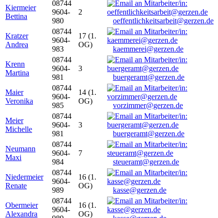
08744
Kiermeier
9604-
2
Bettina
980
oeffentlichkeitsarbeit@gerzen.de
08744
Kratzer
17 (1.
9604-
Andrea
OG)
983
kaemmerei@gerzen.de
08744
Krenn
9604-
3
Martina
981
buergeramt@gerzen.de
08744
Maier
14 (1.
9604-
Veronika
OG)
985
vorzimmer@gerzen.de
08744
Meier
9604-
3
Michelle
981
buergeramt@gerzen.de
08744
Neumann
9604-
7
Maxi
984
steueramt@gerzen.de
08744
Niedermeier
16 (1.
9604-
Renate
OG)
989
kasse@gerzen.de
08744
Obermeier
16 (1.
9604-
Alexandra
OG)