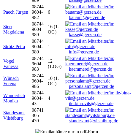
989
kasse@gerzen.de
08744
Paech Jürgen
9604-
6
982
bauamt@gerzen.de
08744
Sterr
16 (1.
9604-
Magdalena
OG)
989
kasse@gerzen.de
08744
Strötz Petra
9604-
1
980
info@gerzen.de
08744
Vogel
12
9604
Vanessa
(1.OG)
983
kaemmerei@gerzen.de
08744
Wünsch
10 (1.
9604-
Verena
OG)
986
personalamt@gerzen.de
08744
Wunderlich
9604-
4
Monika
43
ile-bina-vils@gerzen.de
08741
Standesamt
305-
Vilsbiburg
439
standesamt@vilsbiburg.de