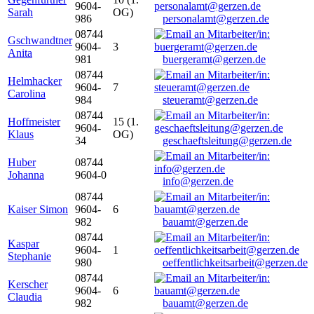
9604-
Sarah
OG)
986
personalamt@gerzen.de
08744
Gschwandtner
9604-
3
Anita
981
buergeramt@gerzen.de
08744
Helmhacker
9604-
7
Carolina
984
steueramt@gerzen.de
08744
Hoffmeister
15 (1.
9604-
Klaus
OG)
34
geschaeftsleitung@gerzen.de
Huber
08744
Johanna
9604-0
info@gerzen.de
08744
Kaiser Simon
9604-
6
982
bauamt@gerzen.de
08744
Kaspar
9604-
1
Stephanie
980
oeffentlichkeitsarbeit@gerzen.de
08744
Kerscher
9604-
6
Claudia
982
bauamt@gerzen.de