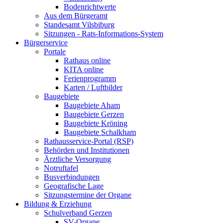
Bodenrichtwerte
Aus dem Bürgeramt
Standesamt Vilsbiburg
Sitzungen - Rats-Informations-System
Bürgerservice
Portale
Rathaus online
KITA online
Ferienprogramm
Karten / Luftbilder
Baugebiete
Baugebiete Aham
Baugebiete Gerzen
Baugebiete Kröning
Baugebiete Schalkham
Rathausservice-Portal (RSP)
Behörden und Institutionen
Ärztliche Versorgung
Notruftafel
Busverbindungen
Geografische Lage
Sitzungstermine der Organe
Bildung & Erziehung
Schulverband Gerzen
SV-Organe