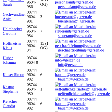
9604-
Sarah
OG)
986
personalamt@gerzen.de
08744
Gschwandtner
9604-
3
Anita
981
buergeramt@gerzen.de
08744
Helmhacker
9604-
7
Carolina
984
steueramt@gerzen.de
08744
Hoffmeister
15 (1.
9604-
Klaus
OG)
34
geschaeftsleitung@gerzen.de
Huber
08744
Johanna
9604-0
info@gerzen.de
08744
Kaiser Simon
9604-
6
982
bauamt@gerzen.de
08744
Kaspar
9604-
1
Stephanie
980
oeffentlichkeitsarbeit@gerzen.de
08744
Kerscher
9604-
6
Claudia
982
bauamt@gerzen.de