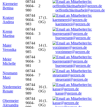
08744
Kiermeier
9604-
2
Bettina
980
oeffentlichkeitsarbeit@gerzen.de
08744
Kratzer
17 (1.
9604-
Andrea
OG)
983
kaemmerei@gerzen.de
08744
Krenn
9604-
3
Martina
981
buergeramt@gerzen.de
08744
Maier
14 (1.
9604-
Veronika
OG)
985
vorzimmer@gerzen.de
08744
Meier
9604-
3
Michelle
981
buergeramt@gerzen.de
08744
Neumann
9604-
7
Maxi
984
steueramt@gerzen.de
08744
Niedermeier
16 (1.
9604-
Renate
OG)
989
kasse@gerzen.de
08744
Obermeier
16 (1.
9604-
Alexandra
OG)