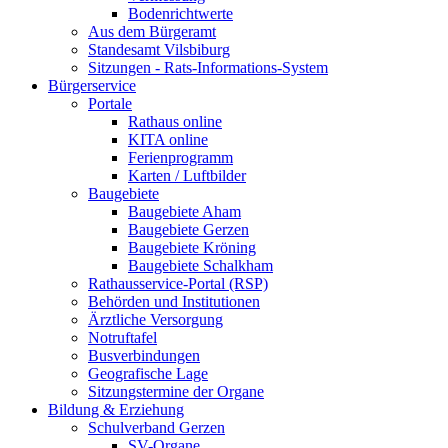
Bodenrichtwerte
Aus dem Bürgeramt
Standesamt Vilsbiburg
Sitzungen - Rats-Informations-System
Bürgerservice
Portale
Rathaus online
KITA online
Ferienprogramm
Karten / Luftbilder
Baugebiete
Baugebiete Aham
Baugebiete Gerzen
Baugebiete Kröning
Baugebiete Schalkham
Rathausservice-Portal (RSP)
Behörden und Institutionen
Ärztliche Versorgung
Notruftafel
Busverbindungen
Geografische Lage
Sitzungstermine der Organe
Bildung & Erziehung
Schulverband Gerzen
SV-Organe