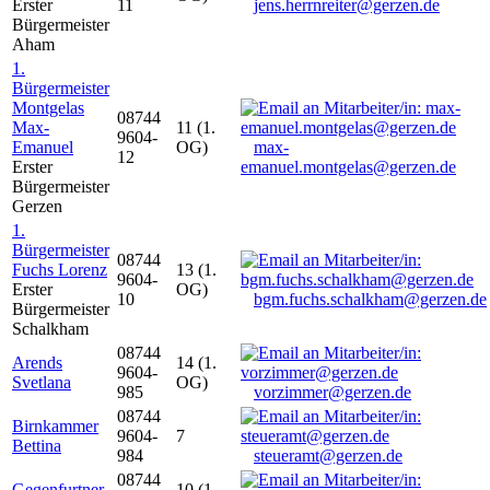
Erster
11
jens.herrnreiter@gerzen.de
Bürgermeister
Aham
1.
Bürgermeister
Montgelas
08744
Max-
11 (1.
9604-
Emanuel
OG)
max-
12
Erster
emanuel.montgelas@gerzen.de
Bürgermeister
Gerzen
1.
Bürgermeister
08744
Fuchs Lorenz
13 (1.
9604-
Erster
OG)
10
bgm.fuchs.schalkham@gerzen.de
Bürgermeister
Schalkham
08744
Arends
14 (1.
9604-
Svetlana
OG)
985
vorzimmer@gerzen.de
08744
Birnkammer
9604-
7
Bettina
984
steueramt@gerzen.de
08744
Gegenfurtner
10 (1.