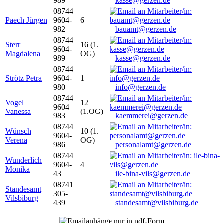
989
kasse@gerzen.de
08744
Paech Jürgen
9604-
6
982
bauamt@gerzen.de
08744
Sterr
16 (1.
9604-
Magdalena
OG)
989
kasse@gerzen.de
08744
Strötz Petra
9604-
1
980
info@gerzen.de
08744
Vogel
12
9604
Vanessa
(1.OG)
983
kaemmerei@gerzen.de
08744
Wünsch
10 (1.
9604-
Verena
OG)
986
personalamt@gerzen.de
08744
Wunderlich
9604-
4
Monika
43
ile-bina-vils@gerzen.de
08741
Standesamt
305-
Vilsbiburg
439
standesamt@vilsbiburg.de