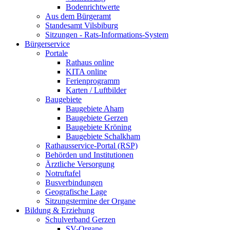
Bodenrichtwerte
Aus dem Bürgeramt
Standesamt Vilsbiburg
Sitzungen - Rats-Informations-System
Bürgerservice
Portale
Rathaus online
KITA online
Ferienprogramm
Karten / Luftbilder
Baugebiete
Baugebiete Aham
Baugebiete Gerzen
Baugebiete Kröning
Baugebiete Schalkham
Rathausservice-Portal (RSP)
Behörden und Institutionen
Ärztliche Versorgung
Notruftafel
Busverbindungen
Geografische Lage
Sitzungstermine der Organe
Bildung & Erziehung
Schulverband Gerzen
SV-Organe