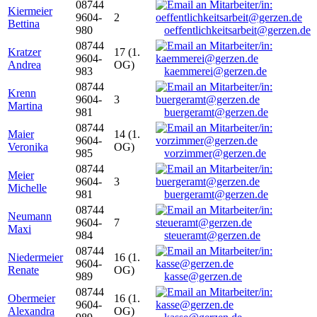
08744
Kiermeier
9604-
2
Bettina
980
oeffentlichkeitsarbeit@gerzen.de
08744
Kratzer
17 (1.
9604-
Andrea
OG)
983
kaemmerei@gerzen.de
08744
Krenn
9604-
3
Martina
981
buergeramt@gerzen.de
08744
Maier
14 (1.
9604-
Veronika
OG)
985
vorzimmer@gerzen.de
08744
Meier
9604-
3
Michelle
981
buergeramt@gerzen.de
08744
Neumann
9604-
7
Maxi
984
steueramt@gerzen.de
08744
Niedermeier
16 (1.
9604-
Renate
OG)
989
kasse@gerzen.de
08744
Obermeier
16 (1.
9604-
Alexandra
OG)