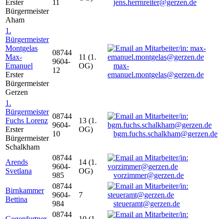
Erster
11
jens.herrnreiter@gerzen.de
Bürgermeister
Aham
1.
Bürgermeister
Montgelas
08744
Max-
11 (1.
9604-
Emanuel
OG)
max-
12
Erster
emanuel.montgelas@gerzen.de
Bürgermeister
Gerzen
1.
Bürgermeister
08744
Fuchs Lorenz
13 (1.
9604-
Erster
OG)
10
bgm.fuchs.schalkham@gerzen.de
Bürgermeister
Schalkham
08744
Arends
14 (1.
9604-
Svetlana
OG)
985
vorzimmer@gerzen.de
08744
Birnkammer
9604-
7
Bettina
984
steueramt@gerzen.de
08744
Gegenfurtner
10 (1.