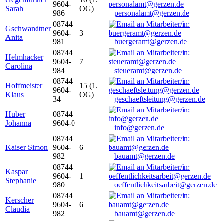
9604-
Sarah
OG)
986
personalamt@gerzen.de
08744
Gschwandtner
9604-
3
Anita
981
buergeramt@gerzen.de
08744
Helmhacker
9604-
7
Carolina
984
steueramt@gerzen.de
08744
Hoffmeister
15 (1.
9604-
Klaus
OG)
34
geschaeftsleitung@gerzen.de
Huber
08744
Johanna
9604-0
info@gerzen.de
08744
Kaiser Simon
9604-
6
982
bauamt@gerzen.de
08744
Kaspar
9604-
1
Stephanie
980
oeffentlichkeitsarbeit@gerzen.de
08744
Kerscher
9604-
6
Claudia
982
bauamt@gerzen.de