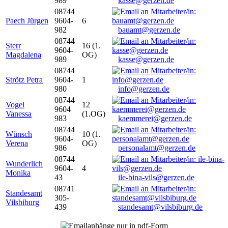
989
kasse@gerzen.de
08744
Paech Jürgen
9604-
6
982
bauamt@gerzen.de
08744
Sterr
16 (1.
9604-
Magdalena
OG)
989
kasse@gerzen.de
08744
Strötz Petra
9604-
1
980
info@gerzen.de
08744
Vogel
12
9604
Vanessa
(1.OG)
983
kaemmerei@gerzen.de
08744
Wünsch
10 (1.
9604-
Verena
OG)
986
personalamt@gerzen.de
08744
Wunderlich
9604-
4
Monika
43
ile-bina-vils@gerzen.de
08741
Standesamt
305-
Vilsbiburg
439
standesamt@vilsbiburg.de