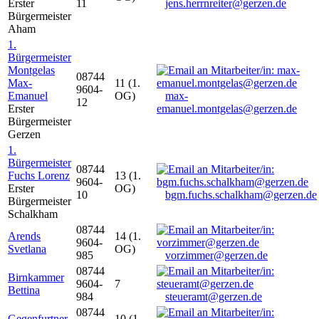
Erster
11
jens.herrnreiter@gerzen.de
Bürgermeister
Aham
1.
Bürgermeister
Montgelas
08744
Max-
11 (1.
9604-
Emanuel
OG)
max-
12
Erster
emanuel.montgelas@gerzen.de
Bürgermeister
Gerzen
1.
Bürgermeister
08744
Fuchs Lorenz
13 (1.
9604-
Erster
OG)
10
bgm.fuchs.schalkham@gerzen.de
Bürgermeister
Schalkham
08744
Arends
14 (1.
9604-
Svetlana
OG)
985
vorzimmer@gerzen.de
08744
Birnkammer
9604-
7
Bettina
984
steueramt@gerzen.de
08744
Gegenfurtner
10 (1.