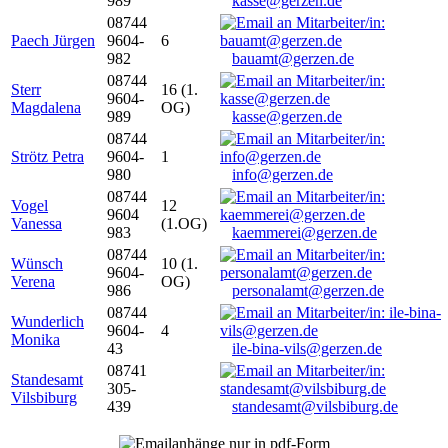
989
kasse@gerzen.de
08744
Paech Jürgen
9604-
6
982
bauamt@gerzen.de
08744
Sterr
16 (1.
9604-
Magdalena
OG)
989
kasse@gerzen.de
08744
Strötz Petra
9604-
1
980
info@gerzen.de
08744
Vogel
12
9604
Vanessa
(1.OG)
983
kaemmerei@gerzen.de
08744
Wünsch
10 (1.
9604-
Verena
OG)
986
personalamt@gerzen.de
08744
Wunderlich
9604-
4
Monika
43
ile-bina-vils@gerzen.de
08741
Standesamt
305-
Vilsbiburg
439
standesamt@vilsbiburg.de