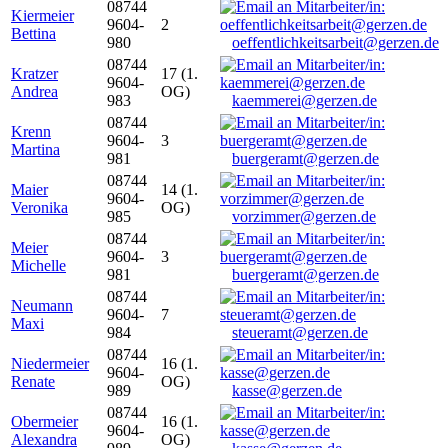
08744
Kiermeier
9604-
2
Bettina
980
oeffentlichkeitsarbeit@gerzen.de
08744
Kratzer
17 (1.
9604-
Andrea
OG)
983
kaemmerei@gerzen.de
08744
Krenn
9604-
3
Martina
981
buergeramt@gerzen.de
08744
Maier
14 (1.
9604-
Veronika
OG)
985
vorzimmer@gerzen.de
08744
Meier
9604-
3
Michelle
981
buergeramt@gerzen.de
08744
Neumann
9604-
7
Maxi
984
steueramt@gerzen.de
08744
Niedermeier
16 (1.
9604-
Renate
OG)
989
kasse@gerzen.de
08744
Obermeier
16 (1.
9604-
Alexandra
OG)