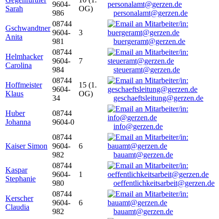
9604-
Sarah
OG)
986
personalamt@gerzen.de
08744
Gschwandtner
9604-
3
Anita
981
buergeramt@gerzen.de
08744
Helmhacker
9604-
7
Carolina
984
steueramt@gerzen.de
08744
Hoffmeister
15 (1.
9604-
Klaus
OG)
34
geschaeftsleitung@gerzen.de
Huber
08744
Johanna
9604-0
info@gerzen.de
08744
Kaiser Simon
9604-
6
982
bauamt@gerzen.de
08744
Kaspar
9604-
1
Stephanie
980
oeffentlichkeitsarbeit@gerzen.de
08744
Kerscher
9604-
6
Claudia
982
bauamt@gerzen.de