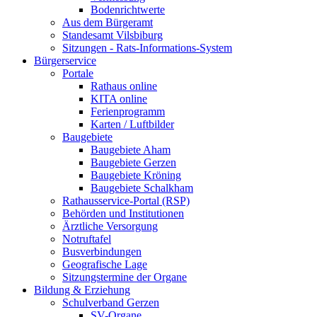
Bodenrichtwerte
Aus dem Bürgeramt
Standesamt Vilsbiburg
Sitzungen - Rats-Informations-System
Bürgerservice
Portale
Rathaus online
KITA online
Ferienprogramm
Karten / Luftbilder
Baugebiete
Baugebiete Aham
Baugebiete Gerzen
Baugebiete Kröning
Baugebiete Schalkham
Rathausservice-Portal (RSP)
Behörden und Institutionen
Ärztliche Versorgung
Notruftafel
Busverbindungen
Geografische Lage
Sitzungstermine der Organe
Bildung & Erziehung
Schulverband Gerzen
SV-Organe