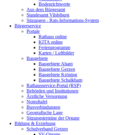
Bodenrichtwerte
Aus dem Bürgeramt
Standesamt Vilsbiburg
Sitzungen - Rats-Informations-System
Bürgerservice
Portale
Rathaus online
KITA online
Ferienprogramm
Karten / Luftbilder
Baugebiete
Baugebiete Aham
Baugebiete Gerzen
Baugebiete Kröning
Baugebiete Schalkham
Rathausservice-Portal (RSP)
Behörden und Institutionen
Ärztliche Versorgung
Notruftafel
Busverbindungen
Geografische Lage
Sitzungstermine der Organe
Bildung & Erziehung
Schulverband Gerzen
SV-Organe