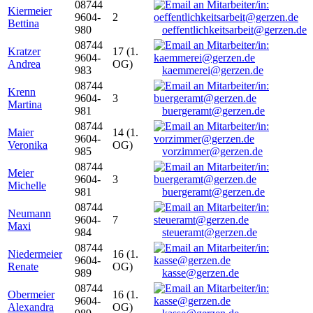
08744
Kiermeier
9604-
2
Bettina
980
oeffentlichkeitsarbeit@gerzen.de
08744
Kratzer
17 (1.
9604-
Andrea
OG)
983
kaemmerei@gerzen.de
08744
Krenn
9604-
3
Martina
981
buergeramt@gerzen.de
08744
Maier
14 (1.
9604-
Veronika
OG)
985
vorzimmer@gerzen.de
08744
Meier
9604-
3
Michelle
981
buergeramt@gerzen.de
08744
Neumann
9604-
7
Maxi
984
steueramt@gerzen.de
08744
Niedermeier
16 (1.
9604-
Renate
OG)
989
kasse@gerzen.de
08744
Obermeier
16 (1.
9604-
Alexandra
OG)