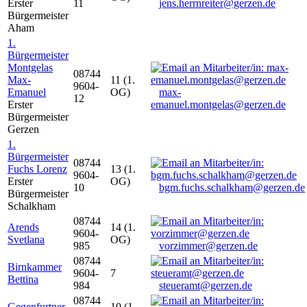
Erster
11
jens.herrnreiter@gerzen.de
Bürgermeister
Aham
1.
Bürgermeister
Montgelas
08744
Max-
11 (1.
9604-
Emanuel
OG)
max-
12
Erster
emanuel.montgelas@gerzen.de
Bürgermeister
Gerzen
1.
Bürgermeister
08744
Fuchs Lorenz
13 (1.
9604-
Erster
OG)
10
bgm.fuchs.schalkham@gerzen.de
Bürgermeister
Schalkham
08744
Arends
14 (1.
9604-
Svetlana
OG)
985
vorzimmer@gerzen.de
08744
Birnkammer
9604-
7
Bettina
984
steueramt@gerzen.de
08744
Gegenfurtner
10 (1.