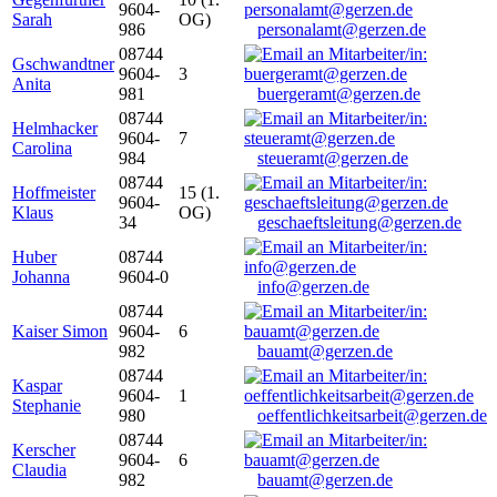
9604-
Sarah
OG)
986
personalamt@gerzen.de
08744
Gschwandtner
9604-
3
Anita
981
buergeramt@gerzen.de
08744
Helmhacker
9604-
7
Carolina
984
steueramt@gerzen.de
08744
Hoffmeister
15 (1.
9604-
Klaus
OG)
34
geschaeftsleitung@gerzen.de
Huber
08744
Johanna
9604-0
info@gerzen.de
08744
Kaiser Simon
9604-
6
982
bauamt@gerzen.de
08744
Kaspar
9604-
1
Stephanie
980
oeffentlichkeitsarbeit@gerzen.de
08744
Kerscher
9604-
6
Claudia
982
bauamt@gerzen.de