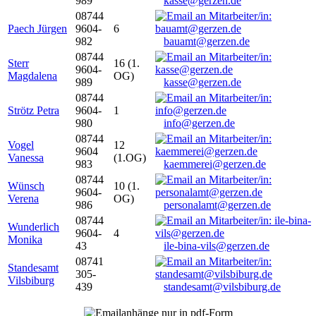
989
kasse@gerzen.de
08744
Paech Jürgen
9604-
6
982
bauamt@gerzen.de
08744
Sterr
16 (1.
9604-
Magdalena
OG)
989
kasse@gerzen.de
08744
Strötz Petra
9604-
1
980
info@gerzen.de
08744
Vogel
12
9604
Vanessa
(1.OG)
983
kaemmerei@gerzen.de
08744
Wünsch
10 (1.
9604-
Verena
OG)
986
personalamt@gerzen.de
08744
Wunderlich
9604-
4
Monika
43
ile-bina-vils@gerzen.de
08741
Standesamt
305-
Vilsbiburg
439
standesamt@vilsbiburg.de