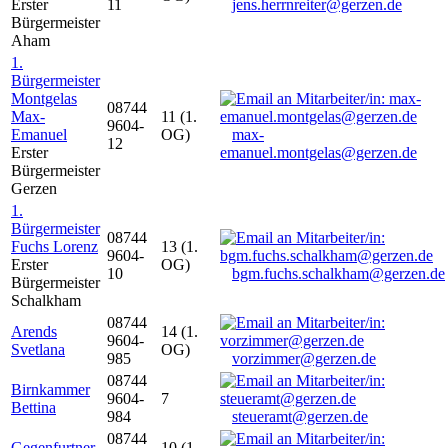
Erster
11
jens.herrnreiter@gerzen.de
Bürgermeister
Aham
1.
Bürgermeister
Montgelas
08744
Max-
11 (1.
9604-
Emanuel
OG)
max-
12
Erster
emanuel.montgelas@gerzen.de
Bürgermeister
Gerzen
1.
Bürgermeister
08744
Fuchs Lorenz
13 (1.
9604-
Erster
OG)
10
bgm.fuchs.schalkham@gerzen.de
Bürgermeister
Schalkham
08744
Arends
14 (1.
9604-
Svetlana
OG)
985
vorzimmer@gerzen.de
08744
Birnkammer
9604-
7
Bettina
984
steueramt@gerzen.de
08744
Gegenfurtner
10 (1.