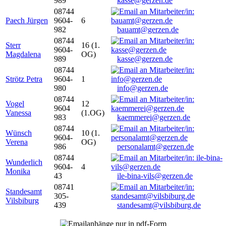
989
kasse@gerzen.de
08744
Paech Jürgen
9604-
6
982
bauamt@gerzen.de
08744
Sterr
16 (1.
9604-
Magdalena
OG)
989
kasse@gerzen.de
08744
Strötz Petra
9604-
1
980
info@gerzen.de
08744
Vogel
12
9604
Vanessa
(1.OG)
983
kaemmerei@gerzen.de
08744
Wünsch
10 (1.
9604-
Verena
OG)
986
personalamt@gerzen.de
08744
Wunderlich
9604-
4
Monika
43
ile-bina-vils@gerzen.de
08741
Standesamt
305-
Vilsbiburg
439
standesamt@vilsbiburg.de