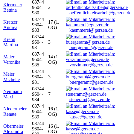
08744
Kiermeier
9604-
2
Bettina
980
oeffentlichkeitsarbeit@gerzen.de
08744
Kratzer
17 (1.
9604-
Andrea
OG)
983
kaemmerei@gerzen.de
08744
Krenn
9604-
3
Martina
981
buergeramt@gerzen.de
08744
Maier
14 (1.
9604-
Veronika
OG)
985
vorzimmer@gerzen.de
08744
Meier
9604-
3
Michelle
981
buergeramt@gerzen.de
08744
Neumann
9604-
7
Maxi
984
steueramt@gerzen.de
08744
Niedermeier
16 (1.
9604-
Renate
OG)
989
kasse@gerzen.de
08744
Obermeier
16 (1.
9604-
Alexandra
OG)