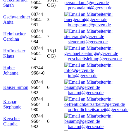
9604-
Sarah
OG)
986
personalamt@gerzen.de
08744
Gschwandtner
9604-
3
Anita
981
buergeramt@gerzen.de
08744
Helmhacker
9604-
7
Carolina
984
steueramt@gerzen.de
08744
Hoffmeister
15 (1.
9604-
Klaus
OG)
34
geschaeftsleitung@gerzen.de
Huber
08744
Johanna
9604-0
info@gerzen.de
08744
Kaiser Simon
9604-
6
982
bauamt@gerzen.de
08744
Kaspar
9604-
1
Stephanie
980
oeffentlichkeitsarbeit@gerzen.de
08744
Kerscher
9604-
6
Claudia
982
bauamt@gerzen.de