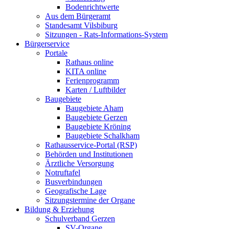
Bodenrichtwerte
Aus dem Bürgeramt
Standesamt Vilsbiburg
Sitzungen - Rats-Informations-System
Bürgerservice
Portale
Rathaus online
KITA online
Ferienprogramm
Karten / Luftbilder
Baugebiete
Baugebiete Aham
Baugebiete Gerzen
Baugebiete Kröning
Baugebiete Schalkham
Rathausservice-Portal (RSP)
Behörden und Institutionen
Ärztliche Versorgung
Notruftafel
Busverbindungen
Geografische Lage
Sitzungstermine der Organe
Bildung & Erziehung
Schulverband Gerzen
SV-Organe