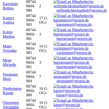
08744
Kiermeier
9604-
2
Bettina
980
oeffentlichkeitsarbeit@gerzen.de
08744
Kratzer
17 (1.
9604-
Andrea
OG)
983
kaemmerei@gerzen.de
08744
Krenn
9604-
3
Martina
981
buergeramt@gerzen.de
08744
Maier
14 (1.
9604-
Veronika
OG)
985
vorzimmer@gerzen.de
08744
Meier
9604-
3
Michelle
981
buergeramt@gerzen.de
08744
Neumann
9604-
7
Maxi
984
steueramt@gerzen.de
08744
Niedermeier
16 (1.
9604-
Renate
OG)
989
kasse@gerzen.de
08744
Obermeier
16 (1.
9604-
Alexandra
OG)