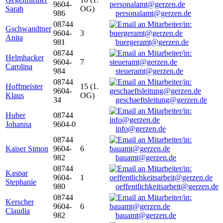
9604-
Sarah
OG)
986
personalamt@gerzen.de
08744
Gschwandtner
9604-
3
Anita
981
buergeramt@gerzen.de
08744
Helmhacker
9604-
7
Carolina
984
steueramt@gerzen.de
08744
Hoffmeister
15 (1.
9604-
Klaus
OG)
34
geschaeftsleitung@gerzen.de
Huber
08744
Johanna
9604-0
info@gerzen.de
08744
Kaiser Simon
9604-
6
982
bauamt@gerzen.de
08744
Kaspar
9604-
1
Stephanie
980
oeffentlichkeitsarbeit@gerzen.de
08744
Kerscher
9604-
6
Claudia
982
bauamt@gerzen.de