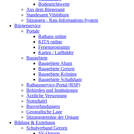
Bodenrichtwerte
Aus dem Bürgeramt
Standesamt Vilsbiburg
Sitzungen - Rats-Informations-System
Bürgerservice
Portale
Rathaus online
KITA online
Ferienprogramm
Karten / Luftbilder
Baugebiete
Baugebiete Aham
Baugebiete Gerzen
Baugebiete Kröning
Baugebiete Schalkham
Rathausservice-Portal (RSP)
Behörden und Institutionen
Ärztliche Versorgung
Notruftafel
Busverbindungen
Geografische Lage
Sitzungstermine der Organe
Bildung & Erziehung
Schulverband Gerzen
SV-Organe