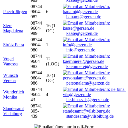
989
kasse@gerzen.de
08744
Paech Jürgen
9604-
6
982
bauamt@gerzen.de
08744
Sterr
16 (1.
9604-
Magdalena
OG)
989
kasse@gerzen.de
08744
Strötz Petra
9604-
1
980
info@gerzen.de
08744
Vogel
12
9604
Vanessa
(1.OG)
983
kaemmerei@gerzen.de
08744
Wünsch
10 (1.
9604-
Verena
OG)
986
personalamt@gerzen.de
08744
Wunderlich
9604-
4
Monika
43
ile-bina-vils@gerzen.de
08741
Standesamt
305-
Vilsbiburg
439
standesamt@vilsbiburg.de