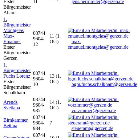
Erster
11
jens.herrnreiter@gerzen.de
Bürgermeister
Aham
1.
Bürgermeister
Montgelas
08744
Max-
11 (1.
9604-
Emanuel
OG)
max-
12
Erster
emanuel.montgelas@gerzen.de
Bürgermeister
Gerzen
1.
Bürgermeister
08744
Fuchs Lorenz
13 (1.
9604-
Erster
OG)
10
bgm.fuchs.schalkham@gerzen.de
Bürgermeister
Schalkham
08744
Arends
14 (1.
9604-
Svetlana
OG)
985
vorzimmer@gerzen.de
08744
Birnkammer
9604-
7
Bettina
984
steueramt@gerzen.de
08744
Gegenfurtner
10 (1.