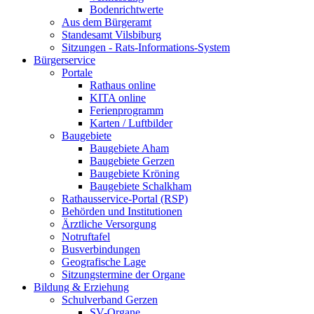
Bodenrichtwerte
Aus dem Bürgeramt
Standesamt Vilsbiburg
Sitzungen - Rats-Informations-System
Bürgerservice
Portale
Rathaus online
KITA online
Ferienprogramm
Karten / Luftbilder
Baugebiete
Baugebiete Aham
Baugebiete Gerzen
Baugebiete Kröning
Baugebiete Schalkham
Rathausservice-Portal (RSP)
Behörden und Institutionen
Ärztliche Versorgung
Notruftafel
Busverbindungen
Geografische Lage
Sitzungstermine der Organe
Bildung & Erziehung
Schulverband Gerzen
SV-Organe