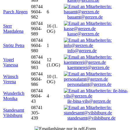
989
kasse@gerzen.de
08744
Paech Jürgen
9604-
6
982
bauamt@gerzen.de
08744
Sterr
16 (1.
9604-
Magdalena
OG)
989
kasse@gerzen.de
08744
Strötz Petra
9604-
1
980
info@gerzen.de
08744
Vogel
12
9604
Vanessa
(1.OG)
983
kaemmerei@gerzen.de
08744
Wünsch
10 (1.
9604-
Verena
OG)
986
personalamt@gerzen.de
08744
Wunderlich
9604-
4
Monika
43
ile-bina-vils@gerzen.de
08741
Standesamt
305-
Vilsbiburg
439
standesamt@vilsbiburg.de