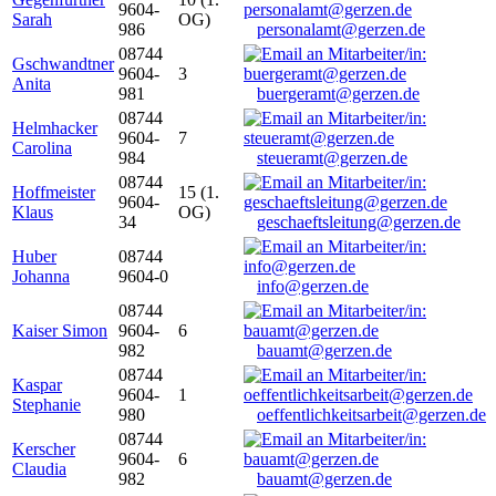
9604-
Sarah
OG)
986
personalamt@gerzen.de
08744
Gschwandtner
9604-
3
Anita
981
buergeramt@gerzen.de
08744
Helmhacker
9604-
7
Carolina
984
steueramt@gerzen.de
08744
Hoffmeister
15 (1.
9604-
Klaus
OG)
34
geschaeftsleitung@gerzen.de
Huber
08744
Johanna
9604-0
info@gerzen.de
08744
Kaiser Simon
9604-
6
982
bauamt@gerzen.de
08744
Kaspar
9604-
1
Stephanie
980
oeffentlichkeitsarbeit@gerzen.de
08744
Kerscher
9604-
6
Claudia
982
bauamt@gerzen.de