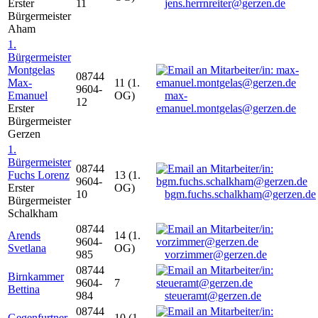
Erster
11
jens.herrnreiter@gerzen.de
Bürgermeister
Aham
1.
Bürgermeister
Montgelas
08744
Max-
11 (1.
9604-
Emanuel
OG)
max-
12
Erster
emanuel.montgelas@gerzen.de
Bürgermeister
Gerzen
1.
Bürgermeister
08744
Fuchs Lorenz
13 (1.
9604-
Erster
OG)
10
bgm.fuchs.schalkham@gerzen.de
Bürgermeister
Schalkham
08744
Arends
14 (1.
9604-
Svetlana
OG)
985
vorzimmer@gerzen.de
08744
Birnkammer
9604-
7
Bettina
984
steueramt@gerzen.de
08744
Gegenfurtner
10 (1.