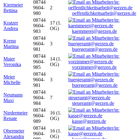
08744
Kiermeier
9604-
2
Bettina
980
oeffentlichkeitsarbeit@gerzen.de
08744
Kratzer
17 (1.
9604-
Andrea
OG)
983
kaemmerei@gerzen.de
08744
Krenn
9604-
3
Martina
981
buergeramt@gerzen.de
08744
Maier
14 (1.
9604-
Veronika
OG)
985
vorzimmer@gerzen.de
08744
Meier
9604-
3
Michelle
981
buergeramt@gerzen.de
08744
Neumann
9604-
7
Maxi
984
steueramt@gerzen.de
08744
Niedermeier
16 (1.
9604-
Renate
OG)
989
kasse@gerzen.de
08744
Obermeier
16 (1.
9604-
Alexandra
OG)