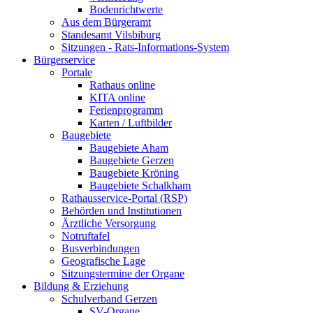
Bodenrichtwerte
Aus dem Bürgeramt
Standesamt Vilsbiburg
Sitzungen - Rats-Informations-System
Bürgerservice
Portale
Rathaus online
KITA online
Ferienprogramm
Karten / Luftbilder
Baugebiete
Baugebiete Aham
Baugebiete Gerzen
Baugebiete Kröning
Baugebiete Schalkham
Rathausservice-Portal (RSP)
Behörden und Institutionen
Ärztliche Versorgung
Notruftafel
Busverbindungen
Geografische Lage
Sitzungstermine der Organe
Bildung & Erziehung
Schulverband Gerzen
SV-Organe