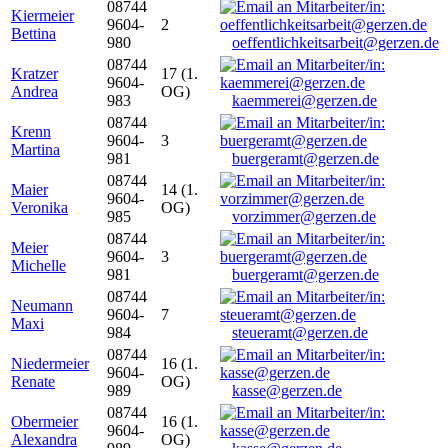
08744
Kiermeier
9604-
2
Bettina
980
oeffentlichkeitsarbeit@gerzen.de
08744
Kratzer
17 (1.
9604-
Andrea
OG)
983
kaemmerei@gerzen.de
08744
Krenn
9604-
3
Martina
981
buergeramt@gerzen.de
08744
Maier
14 (1.
9604-
Veronika
OG)
985
vorzimmer@gerzen.de
08744
Meier
9604-
3
Michelle
981
buergeramt@gerzen.de
08744
Neumann
9604-
7
Maxi
984
steueramt@gerzen.de
08744
Niedermeier
16 (1.
9604-
Renate
OG)
989
kasse@gerzen.de
08744
Obermeier
16 (1.
9604-
Alexandra
OG)