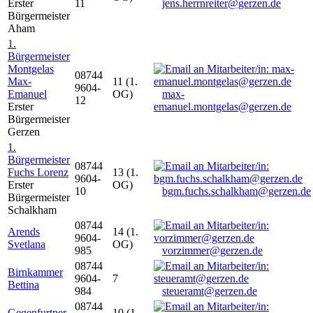
Erster
11
jens.herrnreiter@gerzen.de
Bürgermeister
Aham
1.
Bürgermeister
Montgelas
08744
Max-
11 (1.
9604-
Emanuel
OG)
max-
12
Erster
emanuel.montgelas@gerzen.de
Bürgermeister
Gerzen
1.
Bürgermeister
08744
Fuchs Lorenz
13 (1.
9604-
Erster
OG)
10
bgm.fuchs.schalkham@gerzen.de
Bürgermeister
Schalkham
08744
Arends
14 (1.
9604-
Svetlana
OG)
985
vorzimmer@gerzen.de
08744
Birnkammer
9604-
7
Bettina
984
steueramt@gerzen.de
08744
Gegenfurtner
10 (1.