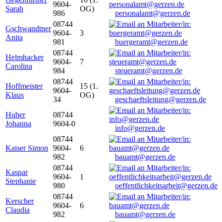
9604-
Sarah
OG)
986
personalamt@gerzen.de
08744
Gschwandtner
9604-
3
Anita
981
buergeramt@gerzen.de
08744
Helmhacker
9604-
7
Carolina
984
steueramt@gerzen.de
08744
Hoffmeister
15 (1.
9604-
Klaus
OG)
34
geschaeftsleitung@gerzen.de
Huber
08744
Johanna
9604-0
info@gerzen.de
08744
Kaiser Simon
9604-
6
982
bauamt@gerzen.de
08744
Kaspar
9604-
1
Stephanie
980
oeffentlichkeitsarbeit@gerzen.de
08744
Kerscher
9604-
6
Claudia
982
bauamt@gerzen.de