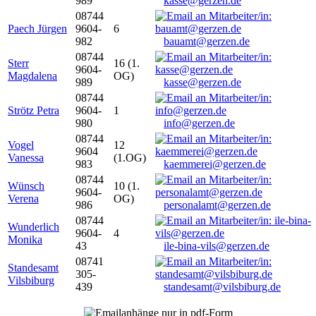
989
kasse@gerzen.de
08744
Paech Jürgen
9604-
6
982
bauamt@gerzen.de
08744
Sterr
16 (1.
9604-
Magdalena
OG)
989
kasse@gerzen.de
08744
Strötz Petra
9604-
1
980
info@gerzen.de
08744
Vogel
12
9604
Vanessa
(1.OG)
983
kaemmerei@gerzen.de
08744
Wünsch
10 (1.
9604-
Verena
OG)
986
personalamt@gerzen.de
08744
Wunderlich
9604-
4
Monika
43
ile-bina-vils@gerzen.de
08741
Standesamt
305-
Vilsbiburg
439
standesamt@vilsbiburg.de