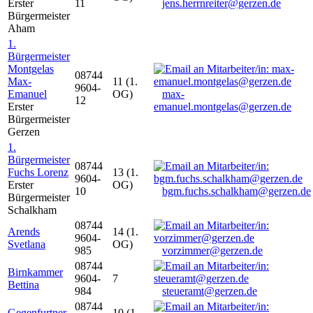
Erster
11
jens.herrnreiter@gerzen.de
Bürgermeister
Aham
1.
Bürgermeister
Montgelas
08744
Max-
11 (1.
9604-
Emanuel
OG)
max-
12
Erster
emanuel.montgelas@gerzen.de
Bürgermeister
Gerzen
1.
Bürgermeister
08744
Fuchs Lorenz
13 (1.
9604-
Erster
OG)
10
bgm.fuchs.schalkham@gerzen.de
Bürgermeister
Schalkham
08744
Arends
14 (1.
9604-
Svetlana
OG)
985
vorzimmer@gerzen.de
08744
Birnkammer
9604-
7
Bettina
984
steueramt@gerzen.de
08744
Gegenfurtner
10 (1.