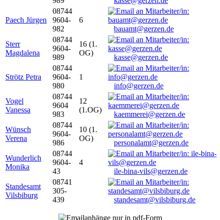
989
kasse@gerzen.de
08744
Paech Jürgen
9604-
6
982
bauamt@gerzen.de
08744
Sterr
16 (1.
9604-
Magdalena
OG)
989
kasse@gerzen.de
08744
Strötz Petra
9604-
1
980
info@gerzen.de
08744
Vogel
12
9604
Vanessa
(1.OG)
983
kaemmerei@gerzen.de
08744
Wünsch
10 (1.
9604-
Verena
OG)
986
personalamt@gerzen.de
08744
Wunderlich
9604-
4
Monika
43
ile-bina-vils@gerzen.de
08741
Standesamt
305-
Vilsbiburg
439
standesamt@vilsbiburg.de