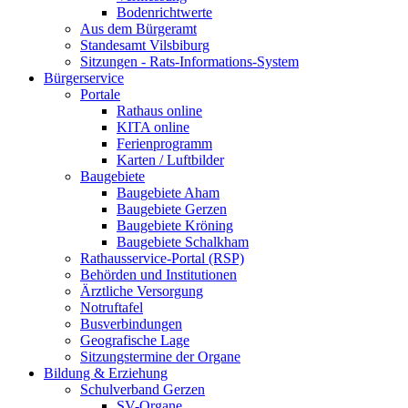
Bodenrichtwerte
Aus dem Bürgeramt
Standesamt Vilsbiburg
Sitzungen - Rats-Informations-System
Bürgerservice
Portale
Rathaus online
KITA online
Ferienprogramm
Karten / Luftbilder
Baugebiete
Baugebiete Aham
Baugebiete Gerzen
Baugebiete Kröning
Baugebiete Schalkham
Rathausservice-Portal (RSP)
Behörden und Institutionen
Ärztliche Versorgung
Notruftafel
Busverbindungen
Geografische Lage
Sitzungstermine der Organe
Bildung & Erziehung
Schulverband Gerzen
SV-Organe