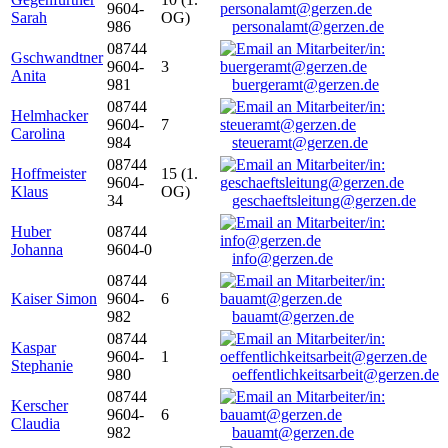
9604-
Sarah
OG)
986
personalamt@gerzen.de
08744
Gschwandtner
9604-
3
Anita
981
buergeramt@gerzen.de
08744
Helmhacker
9604-
7
Carolina
984
steueramt@gerzen.de
08744
Hoffmeister
15 (1.
9604-
Klaus
OG)
34
geschaeftsleitung@gerzen.de
Huber
08744
Johanna
9604-0
info@gerzen.de
08744
Kaiser Simon
9604-
6
982
bauamt@gerzen.de
08744
Kaspar
9604-
1
Stephanie
980
oeffentlichkeitsarbeit@gerzen.de
08744
Kerscher
9604-
6
Claudia
982
bauamt@gerzen.de