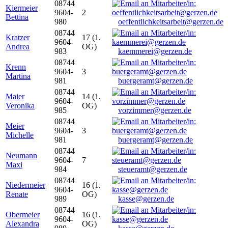
08744
Kiermeier
9604-
2
Bettina
980
oeffentlichkeitsarbeit@gerzen.de
08744
Kratzer
17 (1.
9604-
Andrea
OG)
983
kaemmerei@gerzen.de
08744
Krenn
9604-
3
Martina
981
buergeramt@gerzen.de
08744
Maier
14 (1.
9604-
Veronika
OG)
985
vorzimmer@gerzen.de
08744
Meier
9604-
3
Michelle
981
buergeramt@gerzen.de
08744
Neumann
9604-
7
Maxi
984
steueramt@gerzen.de
08744
Niedermeier
16 (1.
9604-
Renate
OG)
989
kasse@gerzen.de
08744
Obermeier
16 (1.
9604-
Alexandra
OG)