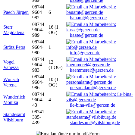
989
kasse@gerzen.de
08744
Paech Jürgen
9604-
6
982
bauamt@gerzen.de
08744
Sterr
16 (1.
9604-
Magdalena
OG)
989
kasse@gerzen.de
08744
Strötz Petra
9604-
1
980
info@gerzen.de
08744
Vogel
12
9604
Vanessa
(1.OG)
983
kaemmerei@gerzen.de
08744
Wünsch
10 (1.
9604-
Verena
OG)
986
personalamt@gerzen.de
08744
Wunderlich
9604-
4
Monika
43
ile-bina-vils@gerzen.de
08741
Standesamt
305-
Vilsbiburg
439
standesamt@vilsbiburg.de