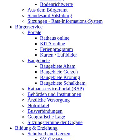
Bodenrichtwerte
Aus dem Bürgeramt
Standesamt Vilsbiburg
Sitzungen - Rats-Informations-System
Bürgerservice
Portale
Rathaus online
KITA online
Ferienprogramm
Karten / Luftbilder
Baugebiete
Baugebiete Aham
Baugebiete Gerzen
Baugebiete Kröning
Baugebiete Schalkham
Rathausservice-Portal (RSP)
Behörden und Institutionen
Ärztliche Versorgung
Notruftafel
Busverbindungen
Geografische Lage
Sitzungstermine der Organe
Bildung & Erziehung
Schulverband Gerzen
SV-Organe