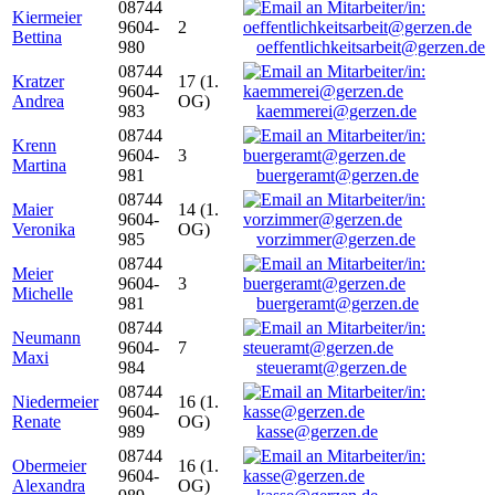
08744
Kiermeier
9604-
2
Bettina
980
oeffentlichkeitsarbeit@gerzen.de
08744
Kratzer
17 (1.
9604-
Andrea
OG)
983
kaemmerei@gerzen.de
08744
Krenn
9604-
3
Martina
981
buergeramt@gerzen.de
08744
Maier
14 (1.
9604-
Veronika
OG)
985
vorzimmer@gerzen.de
08744
Meier
9604-
3
Michelle
981
buergeramt@gerzen.de
08744
Neumann
9604-
7
Maxi
984
steueramt@gerzen.de
08744
Niedermeier
16 (1.
9604-
Renate
OG)
989
kasse@gerzen.de
08744
Obermeier
16 (1.
9604-
Alexandra
OG)