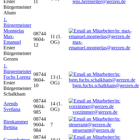
Erster
11
jens.herrnreiter@gerzen.de
Bürgermeister
Aham
1.
Bürgermeister
Montgelas
08744
Max-
11 (1.
9604-
Emanuel
OG)
max-
12
Erster
emanuel.montgelas@gerzen.de
Bürgermeister
Gerzen
1.
Bürgermeister
08744
Fuchs Lorenz
13 (1.
9604-
Erster
OG)
10
bgm.fuchs.schalkham@gerzen.de
Bürgermeister
Schalkham
08744
Arends
14 (1.
9604-
Svetlana
OG)
985
vorzimmer@gerzen.de
08744
Birnkammer
9604-
7
Bettina
984
steueramt@gerzen.de
08744
Gegenfurtner
10 (1.