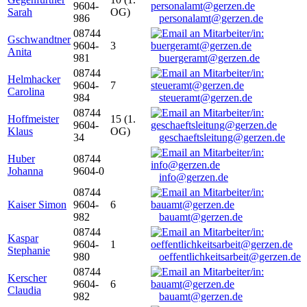
9604-
Sarah
OG)
986
personalamt@gerzen.de
08744
Gschwandtner
9604-
3
Anita
981
buergeramt@gerzen.de
08744
Helmhacker
9604-
7
Carolina
984
steueramt@gerzen.de
08744
Hoffmeister
15 (1.
9604-
Klaus
OG)
34
geschaeftsleitung@gerzen.de
Huber
08744
Johanna
9604-0
info@gerzen.de
08744
Kaiser Simon
9604-
6
982
bauamt@gerzen.de
08744
Kaspar
9604-
1
Stephanie
980
oeffentlichkeitsarbeit@gerzen.de
08744
Kerscher
9604-
6
Claudia
982
bauamt@gerzen.de