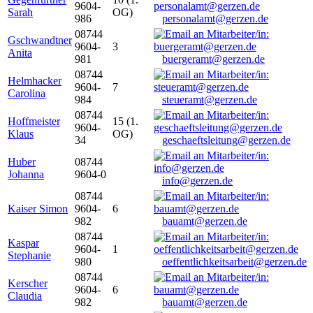
9604-
Sarah
OG)
986
personalamt@gerzen.de
08744
Gschwandtner
9604-
3
Anita
981
buergeramt@gerzen.de
08744
Helmhacker
9604-
7
Carolina
984
steueramt@gerzen.de
08744
Hoffmeister
15 (1.
9604-
Klaus
OG)
34
geschaeftsleitung@gerzen.de
Huber
08744
Johanna
9604-0
info@gerzen.de
08744
Kaiser Simon
9604-
6
982
bauamt@gerzen.de
08744
Kaspar
9604-
1
Stephanie
980
oeffentlichkeitsarbeit@gerzen.de
08744
Kerscher
9604-
6
Claudia
982
bauamt@gerzen.de