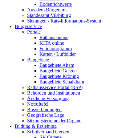
Bodenrichtwerte
Aus dem Bürgeramt
Standesamt Vilsbiburg
Sitzungen - Rats-Informations-System
Bürgerservice
Portale
Rathaus online
KITA online
Ferienprogramm
Karten / Luftbilder
Baugebiete
Baugebiete Aham
Baugebiete Gerzen
Baugebiete Kröning
Baugebiete Schalkham
Rathausservice-Portal (RSP)
Behörden und Institutionen
Ärztliche Versorgung
Notruftafel
Busverbindungen
Geografische Lage
Sitzungstermine der Organe
Bildung & Erziehung
Schulverband Gerzen
SV-Organe