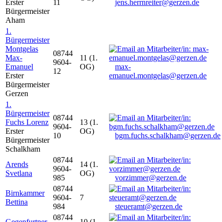
Erster
11
jens.herrnreiter@gerzen.de
Bürgermeister
Aham
1.
Bürgermeister
Montgelas
08744
Max-
11 (1.
9604-
Emanuel
OG)
max-
12
Erster
emanuel.montgelas@gerzen.de
Bürgermeister
Gerzen
1.
Bürgermeister
08744
Fuchs Lorenz
13 (1.
9604-
Erster
OG)
10
bgm.fuchs.schalkham@gerzen.de
Bürgermeister
Schalkham
08744
Arends
14 (1.
9604-
Svetlana
OG)
985
vorzimmer@gerzen.de
08744
Birnkammer
9604-
7
Bettina
984
steueramt@gerzen.de
08744
Gegenfurtner
10 (1.