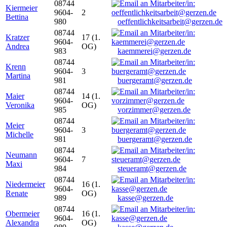
08744
Kiermeier
9604-
2
Bettina
980
oeffentlichkeitsarbeit@gerzen.de
08744
Kratzer
17 (1.
9604-
Andrea
OG)
983
kaemmerei@gerzen.de
08744
Krenn
9604-
3
Martina
981
buergeramt@gerzen.de
08744
Maier
14 (1.
9604-
Veronika
OG)
985
vorzimmer@gerzen.de
08744
Meier
9604-
3
Michelle
981
buergeramt@gerzen.de
08744
Neumann
9604-
7
Maxi
984
steueramt@gerzen.de
08744
Niedermeier
16 (1.
9604-
Renate
OG)
989
kasse@gerzen.de
08744
Obermeier
16 (1.
9604-
Alexandra
OG)