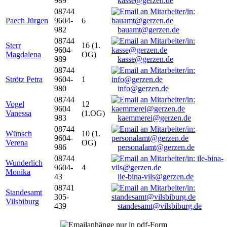
989
kasse@gerzen.de
08744
Paech Jürgen
9604-
6
982
bauamt@gerzen.de
08744
Sterr
16 (1.
9604-
Magdalena
OG)
989
kasse@gerzen.de
08744
Strötz Petra
9604-
1
980
info@gerzen.de
08744
Vogel
12
9604
Vanessa
(1.OG)
983
kaemmerei@gerzen.de
08744
Wünsch
10 (1.
9604-
Verena
OG)
986
personalamt@gerzen.de
08744
Wunderlich
9604-
4
Monika
43
ile-bina-vils@gerzen.de
08741
Standesamt
305-
Vilsbiburg
439
standesamt@vilsbiburg.de