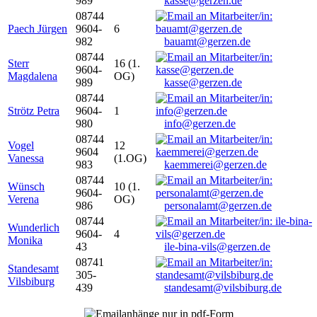
989
kasse@gerzen.de
08744
Paech Jürgen
9604-
6
982
bauamt@gerzen.de
08744
Sterr
16 (1.
9604-
Magdalena
OG)
989
kasse@gerzen.de
08744
Strötz Petra
9604-
1
980
info@gerzen.de
08744
Vogel
12
9604
Vanessa
(1.OG)
983
kaemmerei@gerzen.de
08744
Wünsch
10 (1.
9604-
Verena
OG)
986
personalamt@gerzen.de
08744
Wunderlich
9604-
4
Monika
43
ile-bina-vils@gerzen.de
08741
Standesamt
305-
Vilsbiburg
439
standesamt@vilsbiburg.de