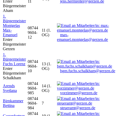
Erster
11
jens.herrnreiter@gerzen.de
Bürgermeister
Aham
1.
Bürgermeister
Montgelas
08744
Max-
11 (1.
9604-
Emanuel
OG)
max-
12
Erster
emanuel.montgelas@gerzen.de
Bürgermeister
Gerzen
1.
Bürgermeister
08744
Fuchs Lorenz
13 (1.
9604-
Erster
OG)
10
bgm.fuchs.schalkham@gerzen.de
Bürgermeister
Schalkham
08744
Arends
14 (1.
9604-
Svetlana
OG)
985
vorzimmer@gerzen.de
08744
Birnkammer
9604-
7
Bettina
984
steueramt@gerzen.de
08744
Gegenfurtner
10 (1.