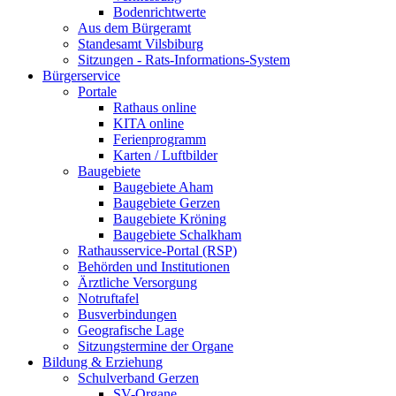
Bodenrichtwerte
Aus dem Bürgeramt
Standesamt Vilsbiburg
Sitzungen - Rats-Informations-System
Bürgerservice
Portale
Rathaus online
KITA online
Ferienprogramm
Karten / Luftbilder
Baugebiete
Baugebiete Aham
Baugebiete Gerzen
Baugebiete Kröning
Baugebiete Schalkham
Rathausservice-Portal (RSP)
Behörden und Institutionen
Ärztliche Versorgung
Notruftafel
Busverbindungen
Geografische Lage
Sitzungstermine der Organe
Bildung & Erziehung
Schulverband Gerzen
SV-Organe