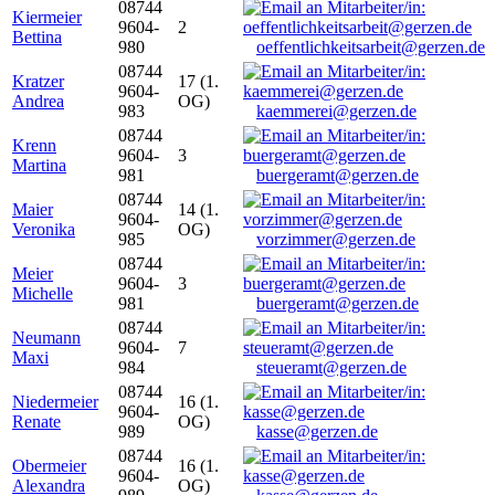
08744
Kiermeier
9604-
2
Bettina
980
oeffentlichkeitsarbeit@gerzen.de
08744
Kratzer
17 (1.
9604-
Andrea
OG)
983
kaemmerei@gerzen.de
08744
Krenn
9604-
3
Martina
981
buergeramt@gerzen.de
08744
Maier
14 (1.
9604-
Veronika
OG)
985
vorzimmer@gerzen.de
08744
Meier
9604-
3
Michelle
981
buergeramt@gerzen.de
08744
Neumann
9604-
7
Maxi
984
steueramt@gerzen.de
08744
Niedermeier
16 (1.
9604-
Renate
OG)
989
kasse@gerzen.de
08744
Obermeier
16 (1.
9604-
Alexandra
OG)