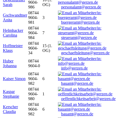
9604-
Sarah
OG)
986
personalamt@gerzen.de
08744
Gschwandtner
9604-
3
Anita
981
buergeramt@gerzen.de
08744
Helmhacker
9604-
7
Carolina
984
steueramt@gerzen.de
08744
Hoffmeister
15 (1.
9604-
Klaus
OG)
34
geschaeftsleitung@gerzen.de
Huber
08744
Johanna
9604-0
info@gerzen.de
08744
Kaiser Simon
9604-
6
982
bauamt@gerzen.de
08744
Kaspar
9604-
1
Stephanie
980
oeffentlichkeitsarbeit@gerzen.de
08744
Kerscher
9604-
6
Claudia
982
bauamt@gerzen.de