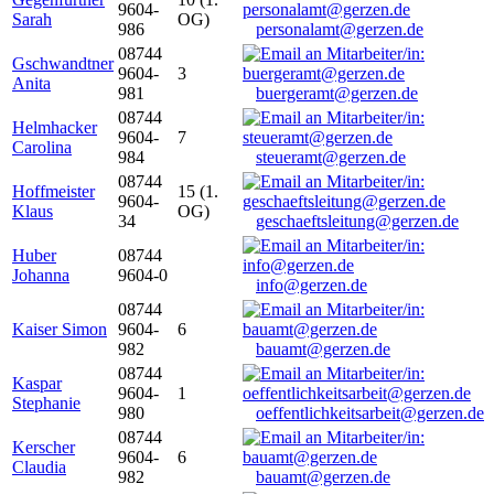
9604-
Sarah
OG)
986
personalamt@gerzen.de
08744
Gschwandtner
9604-
3
Anita
981
buergeramt@gerzen.de
08744
Helmhacker
9604-
7
Carolina
984
steueramt@gerzen.de
08744
Hoffmeister
15 (1.
9604-
Klaus
OG)
34
geschaeftsleitung@gerzen.de
Huber
08744
Johanna
9604-0
info@gerzen.de
08744
Kaiser Simon
9604-
6
982
bauamt@gerzen.de
08744
Kaspar
9604-
1
Stephanie
980
oeffentlichkeitsarbeit@gerzen.de
08744
Kerscher
9604-
6
Claudia
982
bauamt@gerzen.de