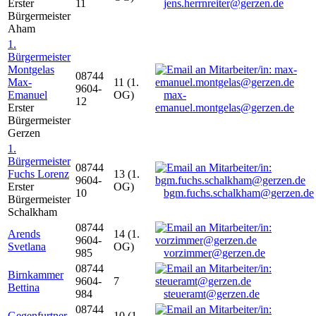
Erster
11
jens.herrnreiter@gerzen.de
Bürgermeister
Aham
1.
Bürgermeister
Montgelas
08744
Max-
11 (1.
9604-
Emanuel
OG)
max-
12
Erster
emanuel.montgelas@gerzen.de
Bürgermeister
Gerzen
1.
Bürgermeister
08744
Fuchs Lorenz
13 (1.
9604-
Erster
OG)
10
bgm.fuchs.schalkham@gerzen.de
Bürgermeister
Schalkham
08744
Arends
14 (1.
9604-
Svetlana
OG)
985
vorzimmer@gerzen.de
08744
Birnkammer
9604-
7
Bettina
984
steueramt@gerzen.de
08744
Gegenfurtner
10 (1.