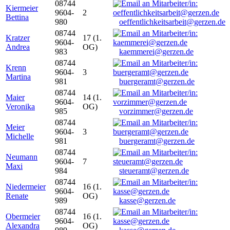
08744
Kiermeier
9604-
2
Bettina
980
oeffentlichkeitsarbeit@gerzen.de
08744
Kratzer
17 (1.
9604-
Andrea
OG)
983
kaemmerei@gerzen.de
08744
Krenn
9604-
3
Martina
981
buergeramt@gerzen.de
08744
Maier
14 (1.
9604-
Veronika
OG)
985
vorzimmer@gerzen.de
08744
Meier
9604-
3
Michelle
981
buergeramt@gerzen.de
08744
Neumann
9604-
7
Maxi
984
steueramt@gerzen.de
08744
Niedermeier
16 (1.
9604-
Renate
OG)
989
kasse@gerzen.de
08744
Obermeier
16 (1.
9604-
Alexandra
OG)