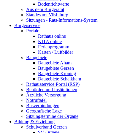
Bodenrichtwerte
Aus dem Bürgeramt
Standesamt Vilsbiburg
Sitzungen - Rats-Informations-System
Bürgerservice
Portale
Rathaus online
KITA online
Ferienprogramm
Karten / Luftbilder
Baugebiete
Baugebiete Aham
Baugebiete Gerzen
Baugebiete Kröning
Baugebiete Schalkham
Rathausservice-Portal (RSP)
Behörden und Institutionen
Ärztliche Versorgung
Notruftafel
Busverbindungen
Geografische Lage
Sitzungstermine der Organe
Bildung & Erziehung
Schulverband Gerzen
SV-Organe