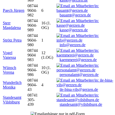
989
kasse@gerzen.de
08744
Paech Jürgen
9604-
6
982
bauamt@gerzen.de
08744
Sterr
16 (1.
9604-
Magdalena
OG)
989
kasse@gerzen.de
08744
Strötz Petra
9604-
1
980
info@gerzen.de
08744
Vogel
12
9604
Vanessa
(1.OG)
983
kaemmerei@gerzen.de
08744
Wünsch
10 (1.
9604-
Verena
OG)
986
personalamt@gerzen.de
08744
Wunderlich
9604-
4
Monika
43
ile-bina-vils@gerzen.de
08741
Standesamt
305-
Vilsbiburg
439
standesamt@vilsbiburg.de