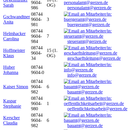
9604-
Sarah
OG)
986
personalamt@gerzen.de
08744
Gschwandtner
9604-
3
Anita
981
buergeramt@gerzen.de
08744
Helmhacker
9604-
7
Carolina
984
steueramt@gerzen.de
08744
Hoffmeister
15 (1.
9604-
Klaus
OG)
34
geschaeftsleitung@gerzen.de
Huber
08744
Johanna
9604-0
info@gerzen.de
08744
Kaiser Simon
9604-
6
982
bauamt@gerzen.de
08744
Kaspar
9604-
1
Stephanie
980
oeffentlichkeitsarbeit@gerzen.de
08744
Kerscher
9604-
6
Claudia
982
bauamt@gerzen.de