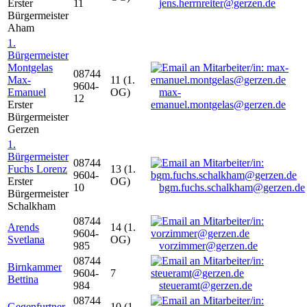
Erster
11
jens.herrnreiter@gerzen.de
Bürgermeister
Aham
1.
Bürgermeister
Montgelas
08744
Max-
11 (1.
9604-
Emanuel
OG)
max-
12
Erster
emanuel.montgelas@gerzen.de
Bürgermeister
Gerzen
1.
Bürgermeister
08744
Fuchs Lorenz
13 (1.
9604-
Erster
OG)
10
bgm.fuchs.schalkham@gerzen.de
Bürgermeister
Schalkham
08744
Arends
14 (1.
9604-
Svetlana
OG)
985
vorzimmer@gerzen.de
08744
Birnkammer
9604-
7
Bettina
984
steueramt@gerzen.de
08744
Gegenfurtner
10 (1.