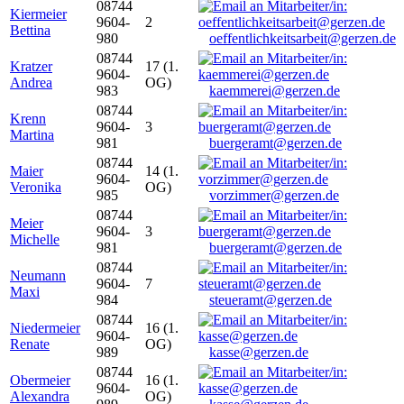
08744
Kiermeier
9604-
2
Bettina
980
oeffentlichkeitsarbeit@gerzen.de
08744
Kratzer
17 (1.
9604-
Andrea
OG)
983
kaemmerei@gerzen.de
08744
Krenn
9604-
3
Martina
981
buergeramt@gerzen.de
08744
Maier
14 (1.
9604-
Veronika
OG)
985
vorzimmer@gerzen.de
08744
Meier
9604-
3
Michelle
981
buergeramt@gerzen.de
08744
Neumann
9604-
7
Maxi
984
steueramt@gerzen.de
08744
Niedermeier
16 (1.
9604-
Renate
OG)
989
kasse@gerzen.de
08744
Obermeier
16 (1.
9604-
Alexandra
OG)