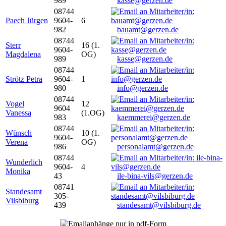
989
kasse@gerzen.de
08744
Paech Jürgen
9604-
6
982
bauamt@gerzen.de
08744
Sterr
16 (1.
9604-
Magdalena
OG)
989
kasse@gerzen.de
08744
Strötz Petra
9604-
1
980
info@gerzen.de
08744
Vogel
12
9604
Vanessa
(1.OG)
983
kaemmerei@gerzen.de
08744
Wünsch
10 (1.
9604-
Verena
OG)
986
personalamt@gerzen.de
08744
Wunderlich
9604-
4
Monika
43
ile-bina-vils@gerzen.de
08741
Standesamt
305-
Vilsbiburg
439
standesamt@vilsbiburg.de