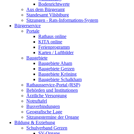
Bodenrichtwerte
Aus dem Bürgeramt
Standesamt Vilsbiburg
Sitzungen - Rats-Informations-System
Bürgerservice
Portale
Rathaus online
KITA online
Ferienprogramm
Karten / Luftbilder
Baugebiete
Baugebiete Aham
Baugebiete Gerzen
Baugebiete Kröning
Baugebiete Schalkham
Rathausservice-Portal (RSP)
Behörden und Institutionen
Ärztliche Versorgung
Notruftafel
Busverbindungen
Geografische Lage
Sitzungstermine der Organe
Bildung & Erziehung
Schulverband Gerzen
SV-Organe