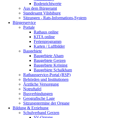
Bodenrichtwerte
Aus dem Bürgeramt
Standesamt Vilsbiburg
Sitzungen - Rats-Informations-System
Bürgerservice
Portale
Rathaus online
KITA online
Ferienprogramm
Karten / Luftbilder
Baugebiete
Baugebiete Aham
Baugebiete Gerzen
Baugebiete Kröning
Baugebiete Schalkham
Rathausservice-Portal (RSP)
Behörden und Institutionen
Ärztliche Versorgung
Notruftafel
Busverbindungen
Geografische Lage
Sitzungstermine der Organe
Bildung & Erziehung
Schulverband Gerzen
SV-Organe