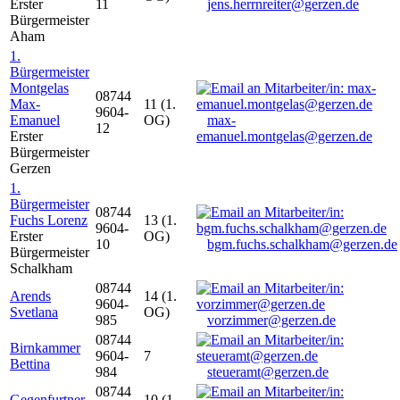
Erster
11
jens.herrnreiter@gerzen.de
Bürgermeister
Aham
1.
Bürgermeister
Montgelas
08744
Max-
11 (1.
9604-
Emanuel
OG)
max-
12
Erster
emanuel.montgelas@gerzen.de
Bürgermeister
Gerzen
1.
Bürgermeister
08744
Fuchs Lorenz
13 (1.
9604-
Erster
OG)
10
bgm.fuchs.schalkham@gerzen.de
Bürgermeister
Schalkham
08744
Arends
14 (1.
9604-
Svetlana
OG)
985
vorzimmer@gerzen.de
08744
Birnkammer
9604-
7
Bettina
984
steueramt@gerzen.de
08744
Gegenfurtner
10 (1.