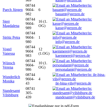
989
kasse@gerzen.de
08744
Paech Jürgen
9604-
6
982
bauamt@gerzen.de
08744
Sterr
16 (1.
9604-
Magdalena
OG)
989
kasse@gerzen.de
08744
Strötz Petra
9604-
1
980
info@gerzen.de
08744
Vogel
12
9604
Vanessa
(1.OG)
983
kaemmerei@gerzen.de
08744
Wünsch
10 (1.
9604-
Verena
OG)
986
personalamt@gerzen.de
08744
Wunderlich
9604-
4
Monika
43
ile-bina-vils@gerzen.de
08741
Standesamt
305-
Vilsbiburg
439
standesamt@vilsbiburg.de