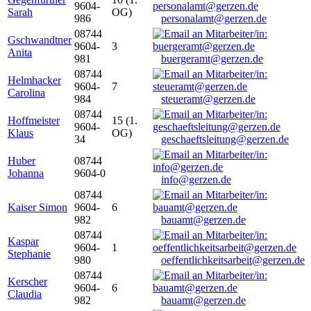
9604-
Sarah
OG)
986
personalamt@gerzen.de
08744
Gschwandtner
9604-
3
Anita
981
buergeramt@gerzen.de
08744
Helmhacker
9604-
7
Carolina
984
steueramt@gerzen.de
08744
Hoffmeister
15 (1.
9604-
Klaus
OG)
34
geschaeftsleitung@gerzen.de
Huber
08744
Johanna
9604-0
info@gerzen.de
08744
Kaiser Simon
9604-
6
982
bauamt@gerzen.de
08744
Kaspar
9604-
1
Stephanie
980
oeffentlichkeitsarbeit@gerzen.de
08744
Kerscher
9604-
6
Claudia
982
bauamt@gerzen.de