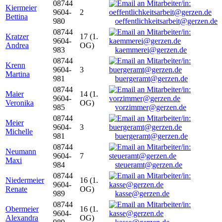
08744
Kiermeier
9604-
2
Bettina
980
oeffentlichkeitsarbeit@gerzen.de
08744
Kratzer
17 (1.
9604-
Andrea
OG)
983
kaemmerei@gerzen.de
08744
Krenn
9604-
3
Martina
981
buergeramt@gerzen.de
08744
Maier
14 (1.
9604-
Veronika
OG)
985
vorzimmer@gerzen.de
08744
Meier
9604-
3
Michelle
981
buergeramt@gerzen.de
08744
Neumann
9604-
7
Maxi
984
steueramt@gerzen.de
08744
Niedermeier
16 (1.
9604-
Renate
OG)
989
kasse@gerzen.de
08744
Obermeier
16 (1.
9604-
Alexandra
OG)