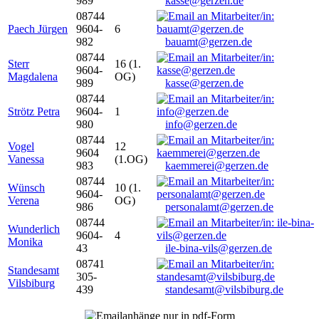
989
kasse@gerzen.de
08744
Paech Jürgen
9604-
6
982
bauamt@gerzen.de
08744
Sterr
16 (1.
9604-
Magdalena
OG)
989
kasse@gerzen.de
08744
Strötz Petra
9604-
1
980
info@gerzen.de
08744
Vogel
12
9604
Vanessa
(1.OG)
983
kaemmerei@gerzen.de
08744
Wünsch
10 (1.
9604-
Verena
OG)
986
personalamt@gerzen.de
08744
Wunderlich
9604-
4
Monika
43
ile-bina-vils@gerzen.de
08741
Standesamt
305-
Vilsbiburg
439
standesamt@vilsbiburg.de