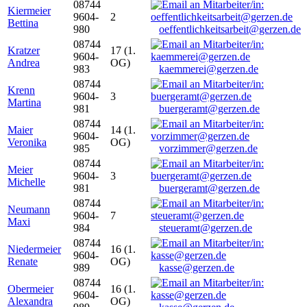
08744
Kiermeier
9604-
2
Bettina
980
oeffentlichkeitsarbeit@gerzen.de
08744
Kratzer
17 (1.
9604-
Andrea
OG)
983
kaemmerei@gerzen.de
08744
Krenn
9604-
3
Martina
981
buergeramt@gerzen.de
08744
Maier
14 (1.
9604-
Veronika
OG)
985
vorzimmer@gerzen.de
08744
Meier
9604-
3
Michelle
981
buergeramt@gerzen.de
08744
Neumann
9604-
7
Maxi
984
steueramt@gerzen.de
08744
Niedermeier
16 (1.
9604-
Renate
OG)
989
kasse@gerzen.de
08744
Obermeier
16 (1.
9604-
Alexandra
OG)