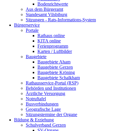
Bodenrichtwerte
Aus dem Bürgeramt
Standesamt Vilsbiburg
Sitzungen - Rats-Informations-System
Bürgerservice
Portale
Rathaus online
KITA online
Ferienprogramm
Karten / Luftbilder
Baugebiete
Baugebiete Aham
Baugebiete Gerzen
Baugebiete Kröning
Baugebiete Schalkham
Rathausservice-Portal (RSP)
Behörden und Institutionen
Ärztliche Versorgung
Notruftafel
Busverbindungen
Geografische Lage
Sitzungstermine der Organe
Bildung & Erziehung
Schulverband Gerzen
SV-Organe