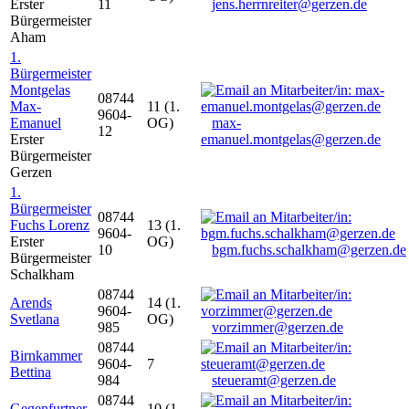
Erster
11
jens.herrnreiter@gerzen.de
Bürgermeister
Aham
1.
Bürgermeister
Montgelas
08744
Max-
11 (1.
9604-
Emanuel
OG)
max-
12
Erster
emanuel.montgelas@gerzen.de
Bürgermeister
Gerzen
1.
Bürgermeister
08744
Fuchs Lorenz
13 (1.
9604-
Erster
OG)
10
bgm.fuchs.schalkham@gerzen.de
Bürgermeister
Schalkham
08744
Arends
14 (1.
9604-
Svetlana
OG)
985
vorzimmer@gerzen.de
08744
Birnkammer
9604-
7
Bettina
984
steueramt@gerzen.de
08744
Gegenfurtner
10 (1.