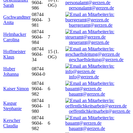
9604-
Sarah
OG)
986
personalamt@gerzen.de
08744
Gschwandtner
9604-
3
Anita
981
buergeramt@gerzen.de
08744
Helmhacker
9604-
7
Carolina
984
steueramt@gerzen.de
08744
Hoffmeister
15 (1.
9604-
Klaus
OG)
34
geschaeftsleitung@gerzen.de
Huber
08744
Johanna
9604-0
info@gerzen.de
08744
Kaiser Simon
9604-
6
982
bauamt@gerzen.de
08744
Kaspar
9604-
1
Stephanie
980
oeffentlichkeitsarbeit@gerzen.de
08744
Kerscher
9604-
6
Claudia
982
bauamt@gerzen.de