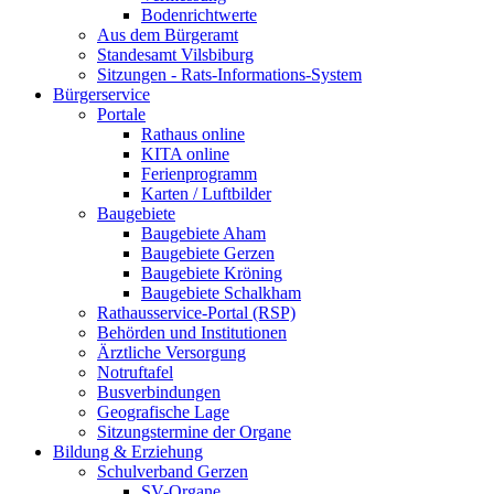
Bodenrichtwerte
Aus dem Bürgeramt
Standesamt Vilsbiburg
Sitzungen - Rats-Informations-System
Bürgerservice
Portale
Rathaus online
KITA online
Ferienprogramm
Karten / Luftbilder
Baugebiete
Baugebiete Aham
Baugebiete Gerzen
Baugebiete Kröning
Baugebiete Schalkham
Rathausservice-Portal (RSP)
Behörden und Institutionen
Ärztliche Versorgung
Notruftafel
Busverbindungen
Geografische Lage
Sitzungstermine der Organe
Bildung & Erziehung
Schulverband Gerzen
SV-Organe