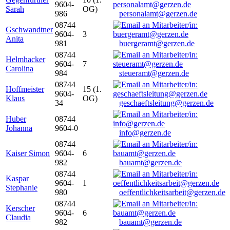
9604-
Sarah
OG)
986
personalamt@gerzen.de
08744
Gschwandtner
9604-
3
Anita
981
buergeramt@gerzen.de
08744
Helmhacker
9604-
7
Carolina
984
steueramt@gerzen.de
08744
Hoffmeister
15 (1.
9604-
Klaus
OG)
34
geschaeftsleitung@gerzen.de
Huber
08744
Johanna
9604-0
info@gerzen.de
08744
Kaiser Simon
9604-
6
982
bauamt@gerzen.de
08744
Kaspar
9604-
1
Stephanie
980
oeffentlichkeitsarbeit@gerzen.de
08744
Kerscher
9604-
6
Claudia
982
bauamt@gerzen.de