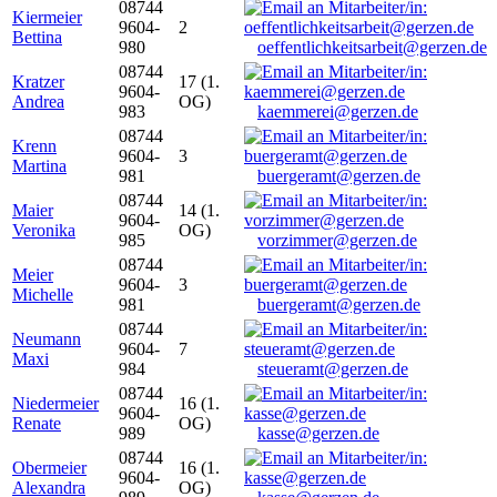
08744
Kiermeier
9604-
2
Bettina
980
oeffentlichkeitsarbeit@gerzen.de
08744
Kratzer
17 (1.
9604-
Andrea
OG)
983
kaemmerei@gerzen.de
08744
Krenn
9604-
3
Martina
981
buergeramt@gerzen.de
08744
Maier
14 (1.
9604-
Veronika
OG)
985
vorzimmer@gerzen.de
08744
Meier
9604-
3
Michelle
981
buergeramt@gerzen.de
08744
Neumann
9604-
7
Maxi
984
steueramt@gerzen.de
08744
Niedermeier
16 (1.
9604-
Renate
OG)
989
kasse@gerzen.de
08744
Obermeier
16 (1.
9604-
Alexandra
OG)