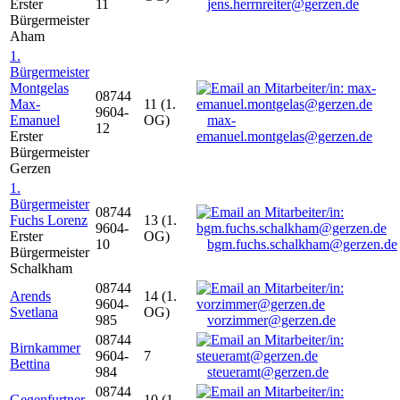
Erster
11
jens.herrnreiter@gerzen.de
Bürgermeister
Aham
1.
Bürgermeister
Montgelas
08744
Max-
11 (1.
9604-
Emanuel
OG)
max-
12
Erster
emanuel.montgelas@gerzen.de
Bürgermeister
Gerzen
1.
Bürgermeister
08744
Fuchs Lorenz
13 (1.
9604-
Erster
OG)
10
bgm.fuchs.schalkham@gerzen.de
Bürgermeister
Schalkham
08744
Arends
14 (1.
9604-
Svetlana
OG)
985
vorzimmer@gerzen.de
08744
Birnkammer
9604-
7
Bettina
984
steueramt@gerzen.de
08744
Gegenfurtner
10 (1.