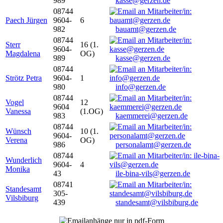
989
kasse@gerzen.de
08744
Paech Jürgen
9604-
6
982
bauamt@gerzen.de
08744
Sterr
16 (1.
9604-
Magdalena
OG)
989
kasse@gerzen.de
08744
Strötz Petra
9604-
1
980
info@gerzen.de
08744
Vogel
12
9604
Vanessa
(1.OG)
983
kaemmerei@gerzen.de
08744
Wünsch
10 (1.
9604-
Verena
OG)
986
personalamt@gerzen.de
08744
Wunderlich
9604-
4
Monika
43
ile-bina-vils@gerzen.de
08741
Standesamt
305-
Vilsbiburg
439
standesamt@vilsbiburg.de