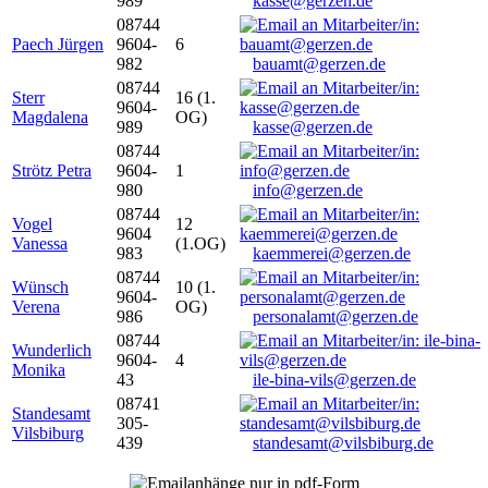
989
kasse@gerzen.de
08744
Paech Jürgen
9604-
6
982
bauamt@gerzen.de
08744
Sterr
16 (1.
9604-
Magdalena
OG)
989
kasse@gerzen.de
08744
Strötz Petra
9604-
1
980
info@gerzen.de
08744
Vogel
12
9604
Vanessa
(1.OG)
983
kaemmerei@gerzen.de
08744
Wünsch
10 (1.
9604-
Verena
OG)
986
personalamt@gerzen.de
08744
Wunderlich
9604-
4
Monika
43
ile-bina-vils@gerzen.de
08741
Standesamt
305-
Vilsbiburg
439
standesamt@vilsbiburg.de