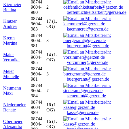
08744
Kiermeier
9604-
2
Bettina
980
oeffentlichkeitsarbeit@gerzen.de
08744
Kratzer
17 (1.
9604-
Andrea
OG)
983
kaemmerei@gerzen.de
08744
Krenn
9604-
3
Martina
981
buergeramt@gerzen.de
08744
Maier
14 (1.
9604-
Veronika
OG)
985
vorzimmer@gerzen.de
08744
Meier
9604-
3
Michelle
981
buergeramt@gerzen.de
08744
Neumann
9604-
7
Maxi
984
steueramt@gerzen.de
08744
Niedermeier
16 (1.
9604-
Renate
OG)
989
kasse@gerzen.de
08744
Obermeier
16 (1.
9604-
Alexandra
OG)