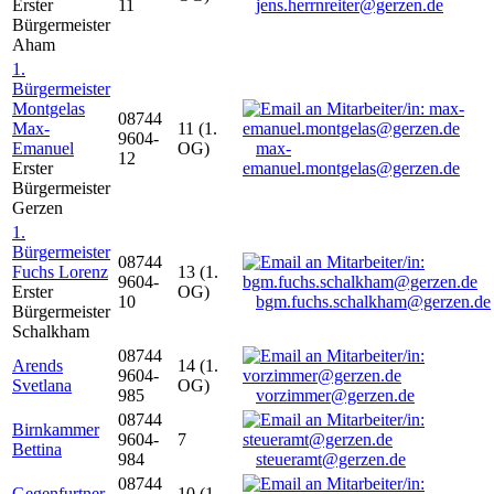
Erster
11
jens.herrnreiter@gerzen.de
Bürgermeister
Aham
1.
Bürgermeister
Montgelas
08744
Max-
11 (1.
9604-
Emanuel
OG)
max-
12
Erster
emanuel.montgelas@gerzen.de
Bürgermeister
Gerzen
1.
Bürgermeister
08744
Fuchs Lorenz
13 (1.
9604-
Erster
OG)
10
bgm.fuchs.schalkham@gerzen.de
Bürgermeister
Schalkham
08744
Arends
14 (1.
9604-
Svetlana
OG)
985
vorzimmer@gerzen.de
08744
Birnkammer
9604-
7
Bettina
984
steueramt@gerzen.de
08744
Gegenfurtner
10 (1.