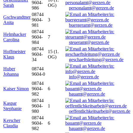
9604-
Sarah
OG)
986
personalamt@gerzen.de
08744
Gschwandtner
9604-
3
Anita
981
buergeramt@gerzen.de
08744
Helmhacker
9604-
7
Carolina
984
steueramt@gerzen.de
08744
Hoffmeister
15 (1.
9604-
Klaus
OG)
34
geschaeftsleitung@gerzen.de
Huber
08744
Johanna
9604-0
info@gerzen.de
08744
Kaiser Simon
9604-
6
982
bauamt@gerzen.de
08744
Kaspar
9604-
1
Stephanie
980
oeffentlichkeitsarbeit@gerzen.de
08744
Kerscher
9604-
6
Claudia
982
bauamt@gerzen.de