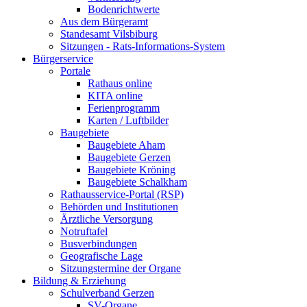
Bodenrichtwerte
Aus dem Bürgeramt
Standesamt Vilsbiburg
Sitzungen - Rats-Informations-System
Bürgerservice
Portale
Rathaus online
KITA online
Ferienprogramm
Karten / Luftbilder
Baugebiete
Baugebiete Aham
Baugebiete Gerzen
Baugebiete Kröning
Baugebiete Schalkham
Rathausservice-Portal (RSP)
Behörden und Institutionen
Ärztliche Versorgung
Notruftafel
Busverbindungen
Geografische Lage
Sitzungstermine der Organe
Bildung & Erziehung
Schulverband Gerzen
SV-Organe