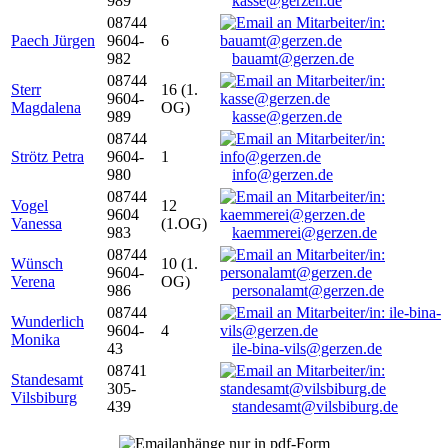
989
kasse@gerzen.de
08744
Paech Jürgen
9604-
6
982
bauamt@gerzen.de
08744
Sterr
16 (1.
9604-
Magdalena
OG)
989
kasse@gerzen.de
08744
Strötz Petra
9604-
1
980
info@gerzen.de
08744
Vogel
12
9604
Vanessa
(1.OG)
983
kaemmerei@gerzen.de
08744
Wünsch
10 (1.
9604-
Verena
OG)
986
personalamt@gerzen.de
08744
Wunderlich
9604-
4
Monika
43
ile-bina-vils@gerzen.de
08741
Standesamt
305-
Vilsbiburg
439
standesamt@vilsbiburg.de