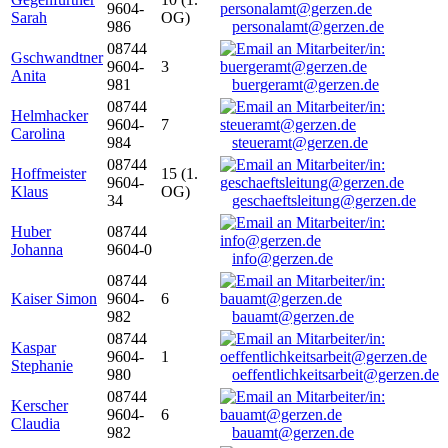
9604-
Sarah
OG)
986
personalamt@gerzen.de
08744
Gschwandtner
9604-
3
Anita
981
buergeramt@gerzen.de
08744
Helmhacker
9604-
7
Carolina
984
steueramt@gerzen.de
08744
Hoffmeister
15 (1.
9604-
Klaus
OG)
34
geschaeftsleitung@gerzen.de
Huber
08744
Johanna
9604-0
info@gerzen.de
08744
Kaiser Simon
9604-
6
982
bauamt@gerzen.de
08744
Kaspar
9604-
1
Stephanie
980
oeffentlichkeitsarbeit@gerzen.de
08744
Kerscher
9604-
6
Claudia
982
bauamt@gerzen.de