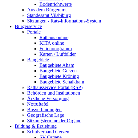
Bodenrichtwerte
Aus dem Bürgeramt
Standesamt Vilsbiburg
Sitzungen - Rats-Informations-System
Bürgerservice
Portale
Rathaus online
KITA online
Ferienprogramm
Karten / Luftbilder
Baugebiete
Baugebiete Aham
Baugebiete Gerzen
Baugebiete Kröning
Baugebiete Schalkham
Rathausservice-Portal (RSP)
Behörden und Institutionen
Ärztliche Versorgung
Notruftafel
Busverbindungen
Geografische Lage
Sitzungstermine der Organe
Bildung & Erziehung
Schulverband Gerzen
SV-Organe