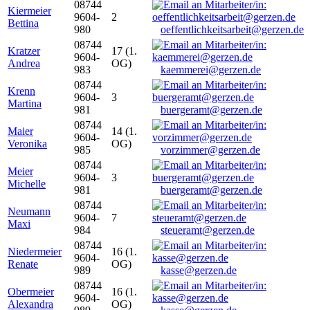
08744
Kiermeier
9604-
2
Bettina
980
oeffentlichkeitsarbeit@gerzen.de
08744
Kratzer
17 (1.
9604-
Andrea
OG)
983
kaemmerei@gerzen.de
08744
Krenn
9604-
3
Martina
981
buergeramt@gerzen.de
08744
Maier
14 (1.
9604-
Veronika
OG)
985
vorzimmer@gerzen.de
08744
Meier
9604-
3
Michelle
981
buergeramt@gerzen.de
08744
Neumann
9604-
7
Maxi
984
steueramt@gerzen.de
08744
Niedermeier
16 (1.
9604-
Renate
OG)
989
kasse@gerzen.de
08744
Obermeier
16 (1.
9604-
Alexandra
OG)