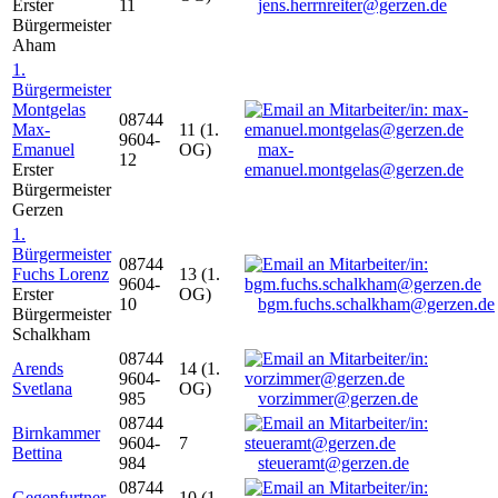
Erster
11
jens.herrnreiter@gerzen.de
Bürgermeister
Aham
1.
Bürgermeister
Montgelas
08744
Max-
11 (1.
9604-
Emanuel
OG)
max-
12
Erster
emanuel.montgelas@gerzen.de
Bürgermeister
Gerzen
1.
Bürgermeister
08744
Fuchs Lorenz
13 (1.
9604-
Erster
OG)
10
bgm.fuchs.schalkham@gerzen.de
Bürgermeister
Schalkham
08744
Arends
14 (1.
9604-
Svetlana
OG)
985
vorzimmer@gerzen.de
08744
Birnkammer
9604-
7
Bettina
984
steueramt@gerzen.de
08744
Gegenfurtner
10 (1.