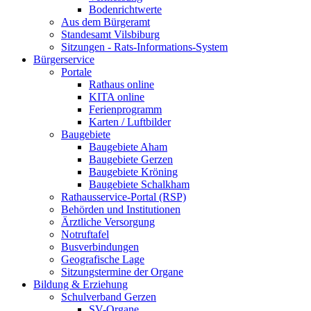
Bodenrichtwerte
Aus dem Bürgeramt
Standesamt Vilsbiburg
Sitzungen - Rats-Informations-System
Bürgerservice
Portale
Rathaus online
KITA online
Ferienprogramm
Karten / Luftbilder
Baugebiete
Baugebiete Aham
Baugebiete Gerzen
Baugebiete Kröning
Baugebiete Schalkham
Rathausservice-Portal (RSP)
Behörden und Institutionen
Ärztliche Versorgung
Notruftafel
Busverbindungen
Geografische Lage
Sitzungstermine der Organe
Bildung & Erziehung
Schulverband Gerzen
SV-Organe