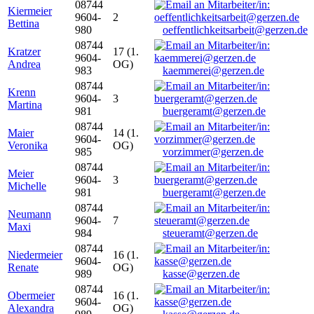
08744
Kiermeier
9604-
2
Bettina
980
oeffentlichkeitsarbeit@gerzen.de
08744
Kratzer
17 (1.
9604-
Andrea
OG)
983
kaemmerei@gerzen.de
08744
Krenn
9604-
3
Martina
981
buergeramt@gerzen.de
08744
Maier
14 (1.
9604-
Veronika
OG)
985
vorzimmer@gerzen.de
08744
Meier
9604-
3
Michelle
981
buergeramt@gerzen.de
08744
Neumann
9604-
7
Maxi
984
steueramt@gerzen.de
08744
Niedermeier
16 (1.
9604-
Renate
OG)
989
kasse@gerzen.de
08744
Obermeier
16 (1.
9604-
Alexandra
OG)