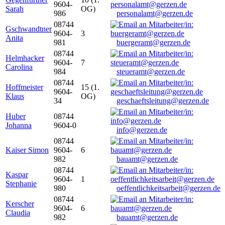
9604-
Sarah
OG)
986
personalamt@gerzen.de
08744
Gschwandtner
9604-
3
Anita
981
buergeramt@gerzen.de
08744
Helmhacker
9604-
7
Carolina
984
steueramt@gerzen.de
08744
Hoffmeister
15 (1.
9604-
Klaus
OG)
34
geschaeftsleitung@gerzen.de
Huber
08744
Johanna
9604-0
info@gerzen.de
08744
Kaiser Simon
9604-
6
982
bauamt@gerzen.de
08744
Kaspar
9604-
1
Stephanie
980
oeffentlichkeitsarbeit@gerzen.de
08744
Kerscher
9604-
6
Claudia
982
bauamt@gerzen.de