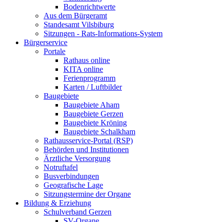
Bodenrichtwerte
Aus dem Bürgeramt
Standesamt Vilsbiburg
Sitzungen - Rats-Informations-System
Bürgerservice
Portale
Rathaus online
KITA online
Ferienprogramm
Karten / Luftbilder
Baugebiete
Baugebiete Aham
Baugebiete Gerzen
Baugebiete Kröning
Baugebiete Schalkham
Rathausservice-Portal (RSP)
Behörden und Institutionen
Ärztliche Versorgung
Notruftafel
Busverbindungen
Geografische Lage
Sitzungstermine der Organe
Bildung & Erziehung
Schulverband Gerzen
SV-Organe