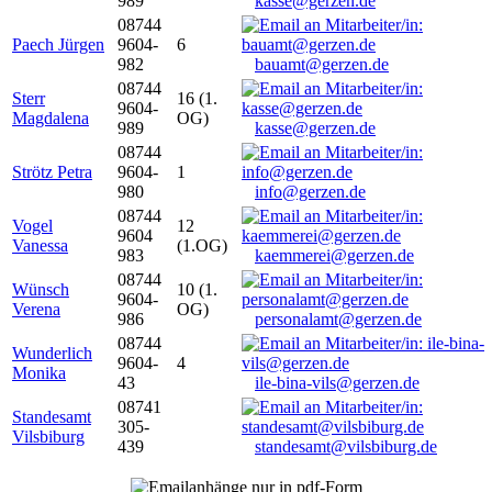
989
kasse@gerzen.de
08744
Paech Jürgen
9604-
6
982
bauamt@gerzen.de
08744
Sterr
16 (1.
9604-
Magdalena
OG)
989
kasse@gerzen.de
08744
Strötz Petra
9604-
1
980
info@gerzen.de
08744
Vogel
12
9604
Vanessa
(1.OG)
983
kaemmerei@gerzen.de
08744
Wünsch
10 (1.
9604-
Verena
OG)
986
personalamt@gerzen.de
08744
Wunderlich
9604-
4
Monika
43
ile-bina-vils@gerzen.de
08741
Standesamt
305-
Vilsbiburg
439
standesamt@vilsbiburg.de