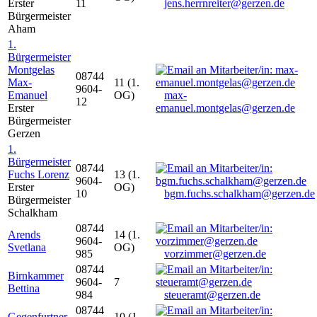
Erster
11
jens.herrnreiter@gerzen.de
Bürgermeister
Aham
1.
Bürgermeister
Montgelas
08744
Max-
11 (1.
9604-
Emanuel
OG)
max-
12
Erster
emanuel.montgelas@gerzen.de
Bürgermeister
Gerzen
1.
Bürgermeister
08744
Fuchs Lorenz
13 (1.
9604-
Erster
OG)
10
bgm.fuchs.schalkham@gerzen.de
Bürgermeister
Schalkham
08744
Arends
14 (1.
9604-
Svetlana
OG)
985
vorzimmer@gerzen.de
08744
Birnkammer
9604-
7
Bettina
984
steueramt@gerzen.de
08744
Gegenfurtner
10 (1.