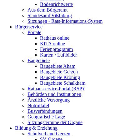
Bodenrichtwerte
Aus dem Bürgeramt
Standesamt Vilsbiburg
Sitzungen - Rats-Informations-System
Bürgerservice
Portale
Rathaus online
KITA online
Ferienprogramm
Karten / Luftbilder
Baugebiete
Baugebiete Aham
Baugebiete Gerzen
Baugebiete Kröning
Baugebiete Schalkham
Rathausservice-Portal (RSP)
Behörden und Institutionen
Ärztliche Versorgung
Notruftafel
Busverbindungen
Geografische Lage
Sitzungstermine der Organe
Bildung & Erziehung
Schulverband Gerzen
SV-Organe