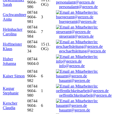
9604-
Sarah
OG)
986
personalamt@gerzen.de
08744
Gschwandtner
9604-
3
Anita
981
buergeramt@gerzen.de
08744
Helmhacker
9604-
7
Carolina
984
steueramt@gerzen.de
08744
Hoffmeister
15 (1.
9604-
Klaus
OG)
34
geschaeftsleitung@gerzen.de
Huber
08744
Johanna
9604-0
info@gerzen.de
08744
Kaiser Simon
9604-
6
982
bauamt@gerzen.de
08744
Kaspar
9604-
1
Stephanie
980
oeffentlichkeitsarbeit@gerzen.de
08744
Kerscher
9604-
6
Claudia
982
bauamt@gerzen.de