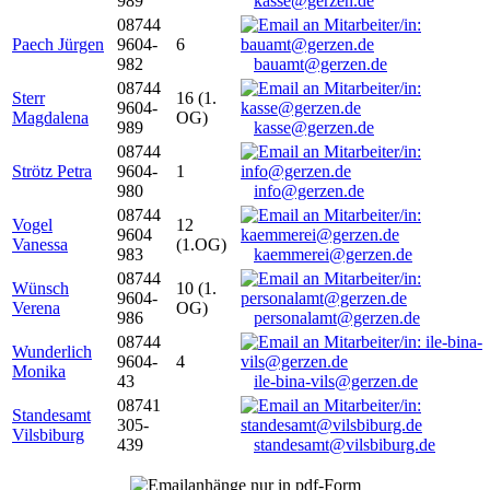
989
kasse@gerzen.de
08744
Paech Jürgen
9604-
6
982
bauamt@gerzen.de
08744
Sterr
16 (1.
9604-
Magdalena
OG)
989
kasse@gerzen.de
08744
Strötz Petra
9604-
1
980
info@gerzen.de
08744
Vogel
12
9604
Vanessa
(1.OG)
983
kaemmerei@gerzen.de
08744
Wünsch
10 (1.
9604-
Verena
OG)
986
personalamt@gerzen.de
08744
Wunderlich
9604-
4
Monika
43
ile-bina-vils@gerzen.de
08741
Standesamt
305-
Vilsbiburg
439
standesamt@vilsbiburg.de