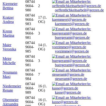
08744
Kiermeier
9604-
2
Bettina
980
oeffentlichkeitsarbeit@gerzen.de
08744
Kratzer
17 (1.
9604-
Andrea
OG)
983
kaemmerei@gerzen.de
08744
Krenn
9604-
3
Martina
981
buergeramt@gerzen.de
08744
Maier
14 (1.
9604-
Veronika
OG)
985
vorzimmer@gerzen.de
08744
Meier
9604-
3
Michelle
981
buergeramt@gerzen.de
08744
Neumann
9604-
7
Maxi
984
steueramt@gerzen.de
08744
Niedermeier
16 (1.
9604-
Renate
OG)
989
kasse@gerzen.de
08744
Obermeier
16 (1.
9604-
Alexandra
OG)