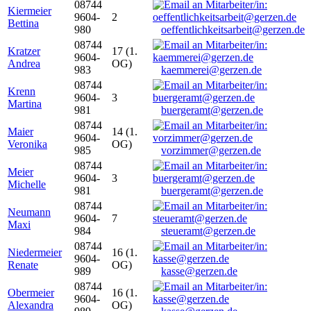
08744
Kiermeier
9604-
2
Bettina
980
oeffentlichkeitsarbeit@gerzen.de
08744
Kratzer
17 (1.
9604-
Andrea
OG)
983
kaemmerei@gerzen.de
08744
Krenn
9604-
3
Martina
981
buergeramt@gerzen.de
08744
Maier
14 (1.
9604-
Veronika
OG)
985
vorzimmer@gerzen.de
08744
Meier
9604-
3
Michelle
981
buergeramt@gerzen.de
08744
Neumann
9604-
7
Maxi
984
steueramt@gerzen.de
08744
Niedermeier
16 (1.
9604-
Renate
OG)
989
kasse@gerzen.de
08744
Obermeier
16 (1.
9604-
Alexandra
OG)