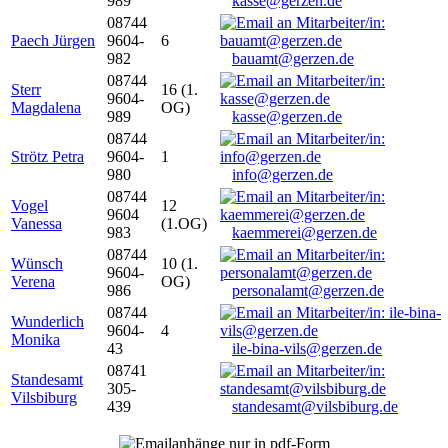
989
kasse@gerzen.de
08744
Paech Jürgen
9604-
6
982
bauamt@gerzen.de
08744
Sterr
16 (1.
9604-
Magdalena
OG)
989
kasse@gerzen.de
08744
Strötz Petra
9604-
1
980
info@gerzen.de
08744
Vogel
12
9604
Vanessa
(1.OG)
983
kaemmerei@gerzen.de
08744
Wünsch
10 (1.
9604-
Verena
OG)
986
personalamt@gerzen.de
08744
Wunderlich
9604-
4
Monika
43
ile-bina-vils@gerzen.de
08741
Standesamt
305-
Vilsbiburg
439
standesamt@vilsbiburg.de