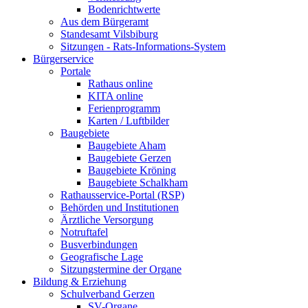
Bodenrichtwerte
Aus dem Bürgeramt
Standesamt Vilsbiburg
Sitzungen - Rats-Informations-System
Bürgerservice
Portale
Rathaus online
KITA online
Ferienprogramm
Karten / Luftbilder
Baugebiete
Baugebiete Aham
Baugebiete Gerzen
Baugebiete Kröning
Baugebiete Schalkham
Rathausservice-Portal (RSP)
Behörden und Institutionen
Ärztliche Versorgung
Notruftafel
Busverbindungen
Geografische Lage
Sitzungstermine der Organe
Bildung & Erziehung
Schulverband Gerzen
SV-Organe