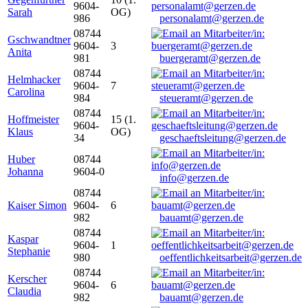
9604-
Sarah
OG)
986
personalamt@gerzen.de
08744
Gschwandtner
9604-
3
Anita
981
buergeramt@gerzen.de
08744
Helmhacker
9604-
7
Carolina
984
steueramt@gerzen.de
08744
Hoffmeister
15 (1.
9604-
Klaus
OG)
34
geschaeftsleitung@gerzen.de
Huber
08744
Johanna
9604-0
info@gerzen.de
08744
Kaiser Simon
9604-
6
982
bauamt@gerzen.de
08744
Kaspar
9604-
1
Stephanie
980
oeffentlichkeitsarbeit@gerzen.de
08744
Kerscher
9604-
6
Claudia
982
bauamt@gerzen.de