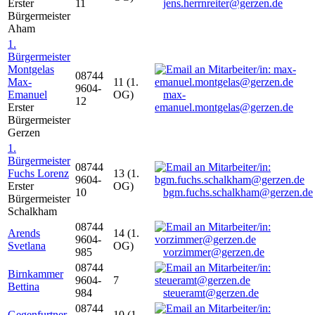
Erster
11
jens.herrnreiter@gerzen.de
Bürgermeister
Aham
1.
Bürgermeister
Montgelas
08744
Max-
11 (1.
9604-
Emanuel
OG)
max-
12
Erster
emanuel.montgelas@gerzen.de
Bürgermeister
Gerzen
1.
Bürgermeister
08744
Fuchs Lorenz
13 (1.
9604-
Erster
OG)
10
bgm.fuchs.schalkham@gerzen.de
Bürgermeister
Schalkham
08744
Arends
14 (1.
9604-
Svetlana
OG)
985
vorzimmer@gerzen.de
08744
Birnkammer
9604-
7
Bettina
984
steueramt@gerzen.de
08744
Gegenfurtner
10 (1.