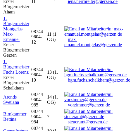
Erster
11
jens.herrnreiter@gerzen.de
Bürgermeister
Aham
1.
Bürgermeister
Montgelas
08744
Max-
11 (1.
9604-
Emanuel
OG)
max-
12
Erster
emanuel.montgelas@gerzen.de
Bürgermeister
Gerzen
1.
Bürgermeister
08744
Fuchs Lorenz
13 (1.
9604-
Erster
OG)
10
bgm.fuchs.schalkham@gerzen.de
Bürgermeister
Schalkham
08744
Arends
14 (1.
9604-
Svetlana
OG)
985
vorzimmer@gerzen.de
08744
Birnkammer
9604-
7
Bettina
984
steueramt@gerzen.de
08744
Gegenfurtner
10 (1.