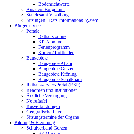
Bodenrichtwerte
Aus dem Bürgeramt
Standesamt Vilsbiburg
Sitzungen - Rats-Informations-System
Bürgerservice
Portale
Rathaus online
KITA online
Ferienprogramm
Karten / Luftbilder
Baugebiete
Baugebiete Aham
Baugebiete Gerzen
Baugebiete Kröning
Baugebiete Schalkham
Rathausservice-Portal (RSP)
Behörden und Institutionen
Ärztliche Versorgung
Notruftafel
Busverbindungen
Geografische Lage
Sitzungstermine der Organe
Bildung & Erziehung
Schulverband Gerzen
SV-Organe