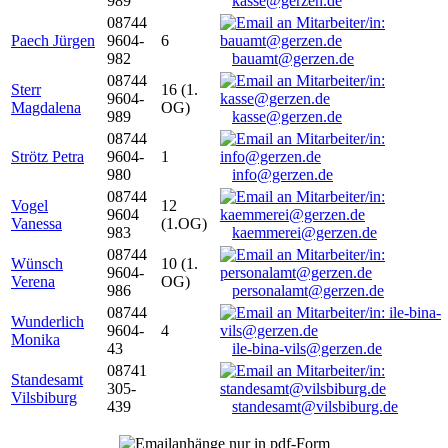
989
kasse@gerzen.de
08744
Paech Jürgen
9604-
6
982
bauamt@gerzen.de
08744
Sterr
16 (1.
9604-
Magdalena
OG)
989
kasse@gerzen.de
08744
Strötz Petra
9604-
1
980
info@gerzen.de
08744
Vogel
12
9604
Vanessa
(1.OG)
983
kaemmerei@gerzen.de
08744
Wünsch
10 (1.
9604-
Verena
OG)
986
personalamt@gerzen.de
08744
Wunderlich
9604-
4
Monika
43
ile-bina-vils@gerzen.de
08741
Standesamt
305-
Vilsbiburg
439
standesamt@vilsbiburg.de