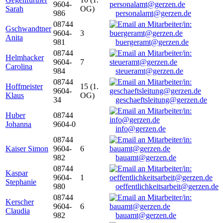
9604-
Sarah
OG)
986
personalamt@gerzen.de
08744
Gschwandtner
9604-
3
Anita
981
buergeramt@gerzen.de
08744
Helmhacker
9604-
7
Carolina
984
steueramt@gerzen.de
08744
Hoffmeister
15 (1.
9604-
Klaus
OG)
34
geschaeftsleitung@gerzen.de
Huber
08744
Johanna
9604-0
info@gerzen.de
08744
Kaiser Simon
9604-
6
982
bauamt@gerzen.de
08744
Kaspar
9604-
1
Stephanie
980
oeffentlichkeitsarbeit@gerzen.de
08744
Kerscher
9604-
6
Claudia
982
bauamt@gerzen.de