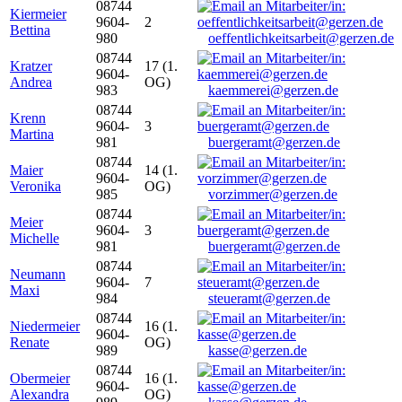
08744
Kiermeier
9604-
2
Bettina
980
oeffentlichkeitsarbeit@gerzen.de
08744
Kratzer
17 (1.
9604-
Andrea
OG)
983
kaemmerei@gerzen.de
08744
Krenn
9604-
3
Martina
981
buergeramt@gerzen.de
08744
Maier
14 (1.
9604-
Veronika
OG)
985
vorzimmer@gerzen.de
08744
Meier
9604-
3
Michelle
981
buergeramt@gerzen.de
08744
Neumann
9604-
7
Maxi
984
steueramt@gerzen.de
08744
Niedermeier
16 (1.
9604-
Renate
OG)
989
kasse@gerzen.de
08744
Obermeier
16 (1.
9604-
Alexandra
OG)