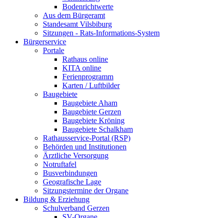
Bodenrichtwerte
Aus dem Bürgeramt
Standesamt Vilsbiburg
Sitzungen - Rats-Informations-System
Bürgerservice
Portale
Rathaus online
KITA online
Ferienprogramm
Karten / Luftbilder
Baugebiete
Baugebiete Aham
Baugebiete Gerzen
Baugebiete Kröning
Baugebiete Schalkham
Rathausservice-Portal (RSP)
Behörden und Institutionen
Ärztliche Versorgung
Notruftafel
Busverbindungen
Geografische Lage
Sitzungstermine der Organe
Bildung & Erziehung
Schulverband Gerzen
SV-Organe