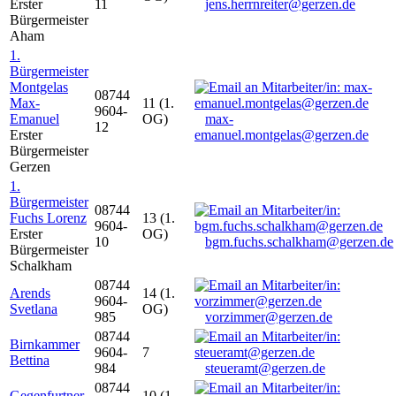
Erster
11
jens.herrnreiter@gerzen.de
Bürgermeister
Aham
1.
Bürgermeister
Montgelas
08744
Max-
11 (1.
9604-
Emanuel
OG)
max-
12
Erster
emanuel.montgelas@gerzen.de
Bürgermeister
Gerzen
1.
Bürgermeister
08744
Fuchs Lorenz
13 (1.
9604-
Erster
OG)
10
bgm.fuchs.schalkham@gerzen.de
Bürgermeister
Schalkham
08744
Arends
14 (1.
9604-
Svetlana
OG)
985
vorzimmer@gerzen.de
08744
Birnkammer
9604-
7
Bettina
984
steueramt@gerzen.de
08744
Gegenfurtner
10 (1.