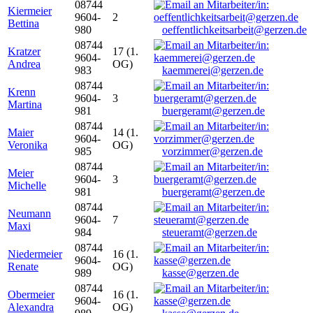
08744
Kiermeier
9604-
2
Bettina
980
oeffentlichkeitsarbeit@gerzen.de
08744
Kratzer
17 (1.
9604-
Andrea
OG)
983
kaemmerei@gerzen.de
08744
Krenn
9604-
3
Martina
981
buergeramt@gerzen.de
08744
Maier
14 (1.
9604-
Veronika
OG)
985
vorzimmer@gerzen.de
08744
Meier
9604-
3
Michelle
981
buergeramt@gerzen.de
08744
Neumann
9604-
7
Maxi
984
steueramt@gerzen.de
08744
Niedermeier
16 (1.
9604-
Renate
OG)
989
kasse@gerzen.de
08744
Obermeier
16 (1.
9604-
Alexandra
OG)