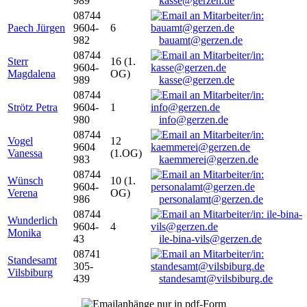
989
kasse@gerzen.de
08744
Paech Jürgen
9604-
6
982
bauamt@gerzen.de
08744
Sterr
16 (1.
9604-
Magdalena
OG)
989
kasse@gerzen.de
08744
Strötz Petra
9604-
1
980
info@gerzen.de
08744
Vogel
12
9604
Vanessa
(1.OG)
983
kaemmerei@gerzen.de
08744
Wünsch
10 (1.
9604-
Verena
OG)
986
personalamt@gerzen.de
08744
Wunderlich
9604-
4
Monika
43
ile-bina-vils@gerzen.de
08741
Standesamt
305-
Vilsbiburg
439
standesamt@vilsbiburg.de