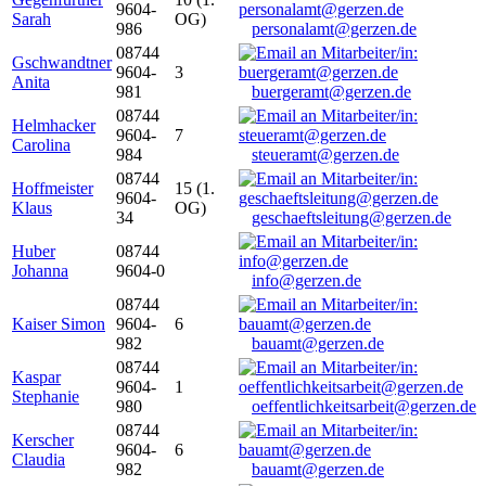
9604-
Sarah
OG)
986
personalamt@gerzen.de
08744
Gschwandtner
9604-
3
Anita
981
buergeramt@gerzen.de
08744
Helmhacker
9604-
7
Carolina
984
steueramt@gerzen.de
08744
Hoffmeister
15 (1.
9604-
Klaus
OG)
34
geschaeftsleitung@gerzen.de
Huber
08744
Johanna
9604-0
info@gerzen.de
08744
Kaiser Simon
9604-
6
982
bauamt@gerzen.de
08744
Kaspar
9604-
1
Stephanie
980
oeffentlichkeitsarbeit@gerzen.de
08744
Kerscher
9604-
6
Claudia
982
bauamt@gerzen.de