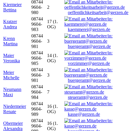
08744
Kiermeier
9604-
2
Bettina
980
oeffentlichkeitsarbeit@gerzen.de
08744
Kratzer
17 (1.
9604-
Andrea
OG)
983
kaemmerei@gerzen.de
08744
Krenn
9604-
3
Martina
981
buergeramt@gerzen.de
08744
Maier
14 (1.
9604-
Veronika
OG)
985
vorzimmer@gerzen.de
08744
Meier
9604-
3
Michelle
981
buergeramt@gerzen.de
08744
Neumann
9604-
7
Maxi
984
steueramt@gerzen.de
08744
Niedermeier
16 (1.
9604-
Renate
OG)
989
kasse@gerzen.de
08744
Obermeier
16 (1.
9604-
Alexandra
OG)