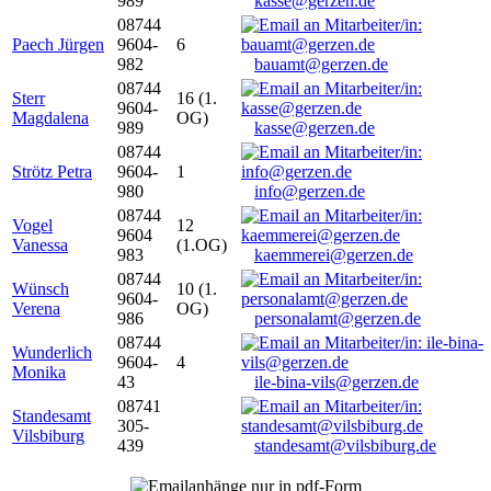
989
kasse@gerzen.de
08744
Paech Jürgen
9604-
6
982
bauamt@gerzen.de
08744
Sterr
16 (1.
9604-
Magdalena
OG)
989
kasse@gerzen.de
08744
Strötz Petra
9604-
1
980
info@gerzen.de
08744
Vogel
12
9604
Vanessa
(1.OG)
983
kaemmerei@gerzen.de
08744
Wünsch
10 (1.
9604-
Verena
OG)
986
personalamt@gerzen.de
08744
Wunderlich
9604-
4
Monika
43
ile-bina-vils@gerzen.de
08741
Standesamt
305-
Vilsbiburg
439
standesamt@vilsbiburg.de