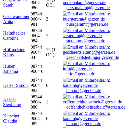
9604-
Sarah
OG)
986
personalamt@gerzen.de
08744
Gschwandtner
9604-
3
Anita
981
buergeramt@gerzen.de
08744
Helmhacker
9604-
7
Carolina
984
steueramt@gerzen.de
08744
Hoffmeister
15 (1.
9604-
Klaus
OG)
34
geschaeftsleitung@gerzen.de
Huber
08744
Johanna
9604-0
info@gerzen.de
08744
Kaiser Simon
9604-
6
982
bauamt@gerzen.de
08744
Kaspar
9604-
1
Stephanie
980
oeffentlichkeitsarbeit@gerzen.de
08744
Kerscher
9604-
6
Claudia
982
bauamt@gerzen.de