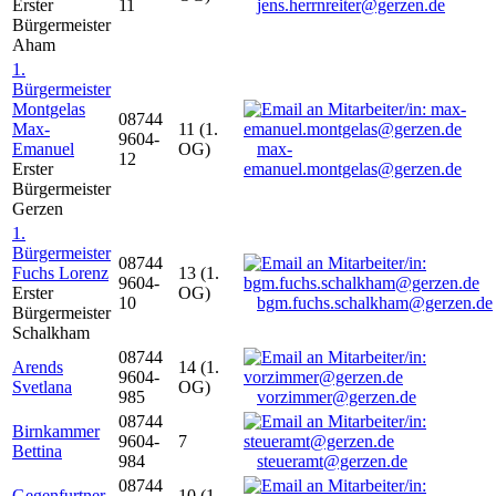
Erster
11
jens.herrnreiter@gerzen.de
Bürgermeister
Aham
1.
Bürgermeister
Montgelas
08744
Max-
11 (1.
9604-
Emanuel
OG)
max-
12
Erster
emanuel.montgelas@gerzen.de
Bürgermeister
Gerzen
1.
Bürgermeister
08744
Fuchs Lorenz
13 (1.
9604-
Erster
OG)
10
bgm.fuchs.schalkham@gerzen.de
Bürgermeister
Schalkham
08744
Arends
14 (1.
9604-
Svetlana
OG)
985
vorzimmer@gerzen.de
08744
Birnkammer
9604-
7
Bettina
984
steueramt@gerzen.de
08744
Gegenfurtner
10 (1.