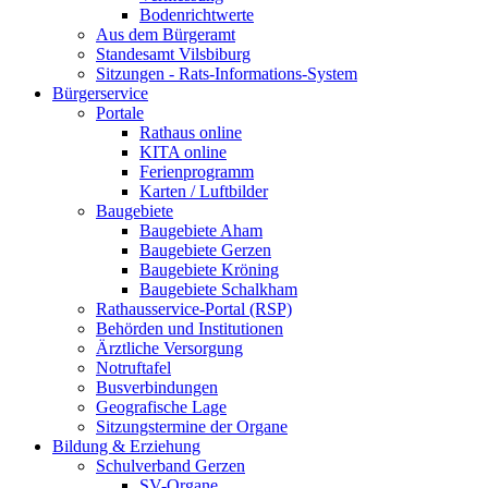
Bodenrichtwerte
Aus dem Bürgeramt
Standesamt Vilsbiburg
Sitzungen - Rats-Informations-System
Bürgerservice
Portale
Rathaus online
KITA online
Ferienprogramm
Karten / Luftbilder
Baugebiete
Baugebiete Aham
Baugebiete Gerzen
Baugebiete Kröning
Baugebiete Schalkham
Rathausservice-Portal (RSP)
Behörden und Institutionen
Ärztliche Versorgung
Notruftafel
Busverbindungen
Geografische Lage
Sitzungstermine der Organe
Bildung & Erziehung
Schulverband Gerzen
SV-Organe