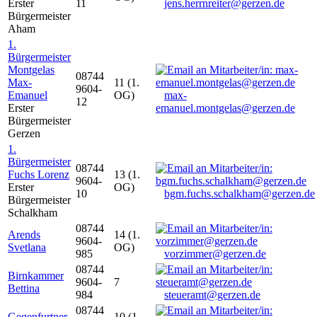
Erster
11
jens.herrnreiter@gerzen.de
Bürgermeister
Aham
1.
Bürgermeister
Montgelas
08744
Max-
11 (1.
9604-
Emanuel
OG)
max-
12
Erster
emanuel.montgelas@gerzen.de
Bürgermeister
Gerzen
1.
Bürgermeister
08744
Fuchs Lorenz
13 (1.
9604-
Erster
OG)
10
bgm.fuchs.schalkham@gerzen.de
Bürgermeister
Schalkham
08744
Arends
14 (1.
9604-
Svetlana
OG)
985
vorzimmer@gerzen.de
08744
Birnkammer
9604-
7
Bettina
984
steueramt@gerzen.de
08744
Gegenfurtner
10 (1.