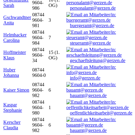
9604-
Sarah
OG)
986
personalamt@gerzen.de
08744
Gschwandtner
9604-
3
Anita
981
buergeramt@gerzen.de
08744
Helmhacker
9604-
7
Carolina
984
steueramt@gerzen.de
08744
Hoffmeister
15 (1.
9604-
Klaus
OG)
34
geschaeftsleitung@gerzen.de
Huber
08744
Johanna
9604-0
info@gerzen.de
08744
Kaiser Simon
9604-
6
982
bauamt@gerzen.de
08744
Kaspar
9604-
1
Stephanie
980
oeffentlichkeitsarbeit@gerzen.de
08744
Kerscher
9604-
6
Claudia
982
bauamt@gerzen.de