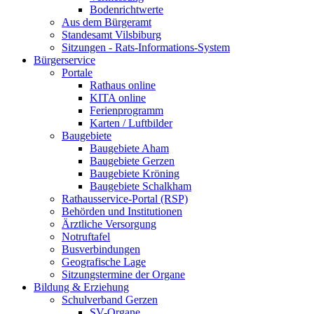
Bodenrichtwerte
Aus dem Bürgeramt
Standesamt Vilsbiburg
Sitzungen - Rats-Informations-System
Bürgerservice
Portale
Rathaus online
KITA online
Ferienprogramm
Karten / Luftbilder
Baugebiete
Baugebiete Aham
Baugebiete Gerzen
Baugebiete Kröning
Baugebiete Schalkham
Rathausservice-Portal (RSP)
Behörden und Institutionen
Ärztliche Versorgung
Notruftafel
Busverbindungen
Geografische Lage
Sitzungstermine der Organe
Bildung & Erziehung
Schulverband Gerzen
SV-Organe