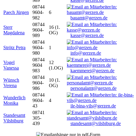
989
kasse@gerzen.de
08744
Paech Jürgen
9604-
6
982
bauamt@gerzen.de
08744
Sterr
16 (1.
9604-
Magdalena
OG)
989
kasse@gerzen.de
08744
Strötz Petra
9604-
1
980
info@gerzen.de
08744
Vogel
12
9604
Vanessa
(1.OG)
983
kaemmerei@gerzen.de
08744
Wünsch
10 (1.
9604-
Verena
OG)
986
personalamt@gerzen.de
08744
Wunderlich
9604-
4
Monika
43
ile-bina-vils@gerzen.de
08741
Standesamt
305-
Vilsbiburg
439
standesamt@vilsbiburg.de