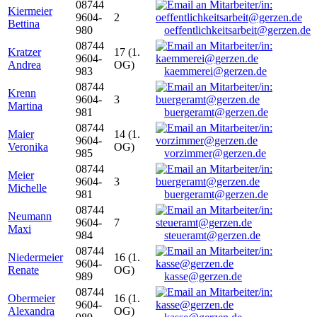
08744
Kiermeier
9604-
2
Bettina
980
oeffentlichkeitsarbeit@gerzen.de
08744
Kratzer
17 (1.
9604-
Andrea
OG)
983
kaemmerei@gerzen.de
08744
Krenn
9604-
3
Martina
981
buergeramt@gerzen.de
08744
Maier
14 (1.
9604-
Veronika
OG)
985
vorzimmer@gerzen.de
08744
Meier
9604-
3
Michelle
981
buergeramt@gerzen.de
08744
Neumann
9604-
7
Maxi
984
steueramt@gerzen.de
08744
Niedermeier
16 (1.
9604-
Renate
OG)
989
kasse@gerzen.de
08744
Obermeier
16 (1.
9604-
Alexandra
OG)